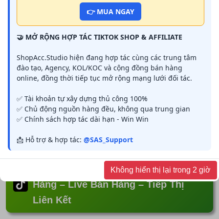
👉 MUA NGAY
💬 Hỗ Trợ Khách Hàng
Nếu cần hỗ trợ trong quá trình sử dụng tài khoản
hoặc triển khai TikTok Shop, vui lòng liên hệ:
🤝 MỞ RỘNG HỢP TÁC TIKTOK SHOP & AFFILIATE
👉 Telegram:
Telegram
👉 Zalo:
Zalo
ShopAcc.Studio hiện đang hợp tác cùng các trung tâm
đào tạo, Agency, KOL/KOC và cộng đồng bán hàng
online, đồng thời tiếp tục mở rộng mạng lưới đối tác.
✅ Tài khoản tự xây dựng thủ công 100%
Tất cả sản phẩm
✅ Chủ động nguồn hàng đều, không qua trung gian
✅ Chính sách hợp tác dài hạn - Win Win
Tài Khoản TikTok Việt Mở Sẵn Giỏ Hàng – Live Bán
📩 Hỗ trợ & hợp tác:
@SAS_Support
Hàng – Tiếp Thị Liên Kết
Tài Khoản TikTok Việt Mở Sẵn Giỏ
Không hiển thị lại trong 2 giờ
Hàng – Live Bán Hàng – Tiếp Thị
Liên Kết