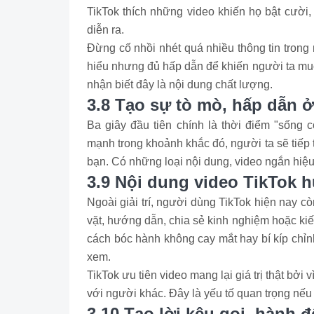
TikTok thích những video khiến họ bật cười,
diễn ra.
Đừng cố nhồi nhét quá nhiều thông tin trong
hiểu nhưng đủ hấp dẫn để khiến người ta muố
nhận biết đây là nội dung chất lượng.
3.8 Tạo sự tò mò, hấp dẫn ở
Ba giây đầu tiên chính là thời điểm "sống
mạnh trong khoảnh khắc đó, người ta sẽ tiếp
bạn. Có những loại nội dung, video ngắn hiệu
3.9 Nội dung video TikTok h
Ngoài giải trí, người dùng TikTok hiện nay 
vặt, hướng dẫn, chia sẻ kinh nghiệm hoặc ki
cách bóc hành không cay mắt hay bí kíp chỉn
xem.
TikTok ưu tiên video mang lại giá trị thật bởi
với người khác. Đây là yếu tố quan trọng nế
3.10 Tạo lời kêu gọi, hành 