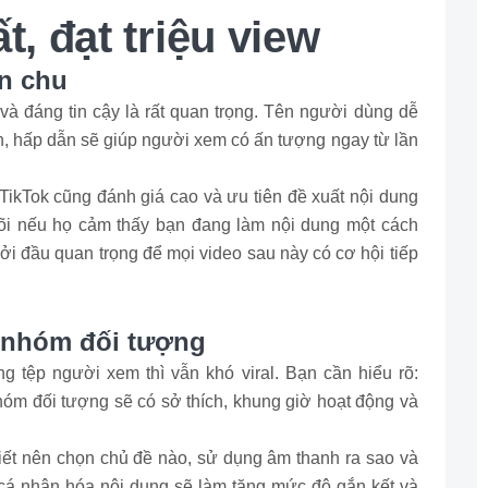
 đạt triệu view
ỉn chu
à đáng tin cậy là rất quan trọng. Tên người dùng dễ
ọn, hấp dẫn sẽ giúp người xem có ấn tượng ngay từ lần
 TikTok cũng đánh giá cao và ưu tiên đề xuất nội dung
i nếu họ cảm thấy bạn đang làm nội dung một cách
ởi đầu quan trọng để mọi video sau này có cơ hội tiếp
i nhóm đối tượng
 tệp người xem thì vẫn khó viral. Bạn cần hiểu rõ:
óm đối tượng sẽ có sở thích, khung giờ hoạt động và
iết nên chọn chủ đề nào, sử dụng âm thanh ra sao và
cá nhân hóa nội dung sẽ làm tăng mức độ gắn kết và