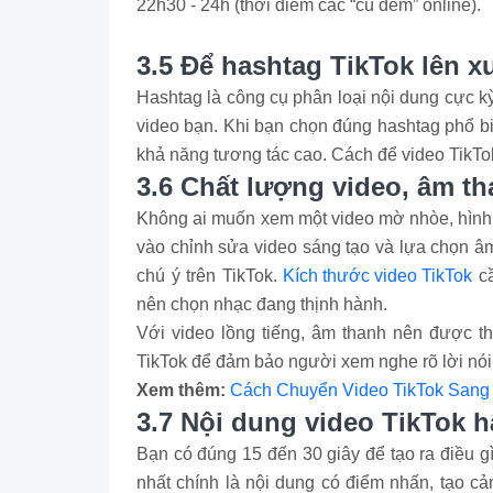
22h30 - 24h (thời điểm các “cú đêm” online).
3.5 Để hashtag TikTok lên 
Hashtag là công cụ phân loại nội dung cực 
video bạn. Khi bạn chọn đúng hashtag phổ b
khả năng tương tác cao. Cách để video TikTo
3.6 Chất lượng video, âm th
Không ai muốn xem một video mờ nhòe, hình ả
vào chỉnh sửa video sáng tạo và lựa chọn â
chú ý trên TikTok.
Kích thước video TikTok
cầ
nên chọn nhạc đang thịnh hành.
Với video lồng tiếng, âm thanh nên được t
TikTok để đảm bảo người xem nghe rõ lời nói
Xem thêm:
Cách Chuyển Video TikTok Sang 
3.7 Nội dung video TikTok 
Bạn có đúng 15 đến 30 giây để tạo ra điều g
nhất chính là nội dung có điểm nhấn, tạo c