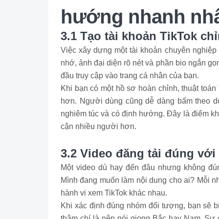
hướng nhanh nhất,
3.1 Tạo tài khoản TikTok ch
Việc xây dựng một tài khoản chuyên nghiệp v
nhớ, ảnh đại diện rõ nét và phần bio ngắn g
đầu truy cập vào trang cá nhân của bạn.
Khi bạn có một hồ sơ hoàn chỉnh, thuật toán
hơn. Người dùng cũng dễ dàng bấm theo dõ
nghiêm túc và có định hướng. Đây là điểm kh
cận nhiều người hơn.
3.2 Video đăng tải đúng vớ
Một video dù hay đến đâu nhưng không đúng
Mình đang muốn làm nội dung cho ai? Mỗi nh
hành vi xem TikTok khác nhau.
Khi xác định đúng nhóm đối tượng, bạn sẽ b
thậm chí là nên nói giọng Bắc hay Nam. Sự 