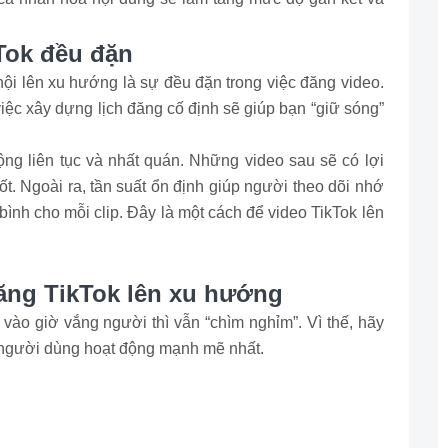
kTok đều đặn
hội lên xu hướng là sự đều đặn trong việc đăng video.
c xây dựng lịch đăng cố định sẽ giúp bạn “giữ sóng”
ộng liên tục và nhất quán. Những video sau sẽ có lợi
ốt. Ngoài ra, tần suất ổn định giúp người theo dõi nhớ
 bình cho mỗi clip. Đây là một cách để video TikTok lên
ăng TikTok lên xu hướng
ào giờ vắng người thì vẫn “chìm nghỉm”. Vì thế, hãy
c người dùng hoạt động mạnh mẽ nhất.