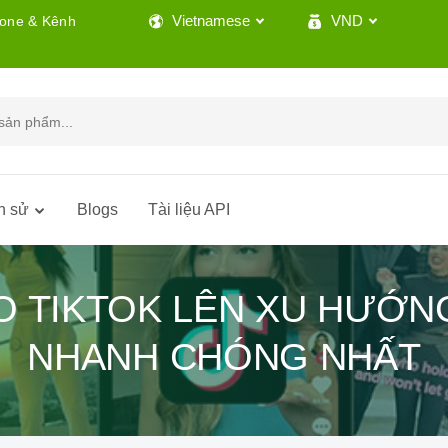
Vietnamese
VND
lone & Kênh
h sử
Blogs
Tài liệu API
O TIKTOK LÊN XU HƯỚN
NHANH CHÓNG NHẤT