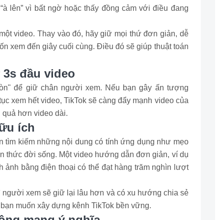
 “à lên” vì bất ngờ hoặc thấy đồng cảm với điều đang
 một video. Thay vào đó, hãy giữ mọi thứ đơn giản, dễ
n xem đến giây cuối cùng. Điều đó sẽ giúp thuật toán
 3s đầu video
 còn" để giữ chân người xem. Nếu bạn gây ấn tượng
 tục xem hết video, TikTok sẽ càng đẩy mạnh video của
 quả hơn video dài.
ữu ích
còn tìm kiếm những nội dung có tính ứng dụng như mẹo
ến thức đời sống. Một video hướng dẫn đơn giản, ví dụ
h ảnh bằng điện thoại có thể đạt hàng trăm nghìn lượt
 vì người xem sẽ giữ lại lâu hơn và có xu hướng chia sẻ
u bạn muốn xây dựng kênh TikTok bền vững.
động mang ý nghĩa