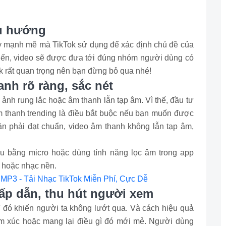
xu hướng
kỳ mạnh mẽ mà TikTok sử dụng để xác định chủ đề của
iến, video sẽ được đưa tới đúng nhóm người dùng có
k rất quan trọng nên bạn đừng bỏ qua nhé!
anh rõ ràng, sắc nét
nh rung lắc hoặc âm thanh lẫn tạp âm. Vì thế, đầu tư
m thanh trending là điều bắt buộc nếu bạn muốn được
n phải đạt chuẩn, video âm thanh không lẫn tạp âm,
hu bằng micro hoặc dùng tính năng lọc âm trong app
 hoặc nhạc nền.
MP3 - Tải Nhạc TikTok Miễn Phí, Cực Dễ
hấp dẫn, thu hút người xem
ì đó khiến người ta không lướt qua. Và cách hiệu quả
ảm xúc hoặc mang lại điều gì đó mới mẻ. Người dùng