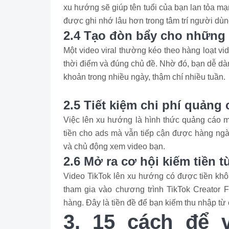
xu hướng sẽ giúp tên tuổi của bạn lan tỏa mạ
được ghi nhớ lâu hơn trong tâm trí người dùn
2.4 Tạo đòn bẩy cho những 
Một video viral thường kéo theo hàng loạt v
thời điểm và đúng chủ đề. Nhờ đó, bạn dễ dà
khoản trong nhiều ngày, thậm chí nhiều tuần.
2.5 Tiết kiệm chi phí quảng
Việc lên xu hướng là hình thức quảng cáo m
tiền cho ads mà vẫn tiếp cận được hàng ngà
và chủ động xem video bạn.
2.6 Mở ra cơ hội kiếm tiền t
Video TikTok lên xu hướng có được tiền kh
tham gia vào chương trình TikTok Creator F
hàng. Đây là tiền đề để bạn kiếm thu nhập từ
3. 15 cách để v