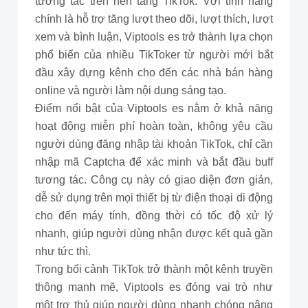
tương tác trên nền tảng TikTok. Với tính năng
chính là hỗ trợ tăng lượt theo dõi, lượt thích, lượt
xem và bình luận, Viptools es trở thành lựa chọn
phổ biến của nhiều TikToker từ người mới bắt
đầu xây dựng kênh cho đến các nhà bán hàng
online và người làm nội dung sáng tạo.
Điểm nổi bật của Viptools es nằm ở khả năng
hoạt động miễn phí hoàn toàn, không yêu cầu
người dùng đăng nhập tài khoản TikTok, chỉ cần
nhập mã Captcha để xác minh và bắt đầu buff
tương tác. Công cụ này có giao diện đơn giản,
dễ sử dụng trên mọi thiết bị từ điện thoại di động
cho đến máy tính, đồng thời có tốc độ xử lý
nhanh, giúp người dùng nhận được kết quả gần
như tức thì.
Trong bối cảnh TikTok trở thành một kênh truyền
thông mạnh mẽ, Viptools es đóng vai trò như
một trợ thủ giúp người dùng nhanh chóng nâng