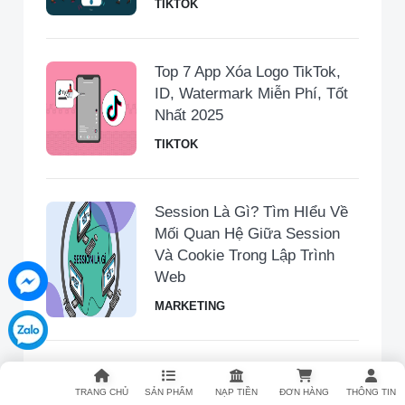
TIKTOK
Top 7 App Xóa Logo TikTok,
ID, Watermark Miễn Phí, Tốt
Nhất 2025
TIKTOK
Session Là Gì? Tìm HIểu Về
Mối Quan Hệ Giữa Session
Và Cookie Trong Lập Trình
Web
MARKETING
Kiếm Tiền Trên TikTok Có
TRANG CHỦ
SẢN PHẨM
NẠP TIỀN
ĐƠN HÀNG
THÔNG TIN
Thật Không? Các Hình Thức