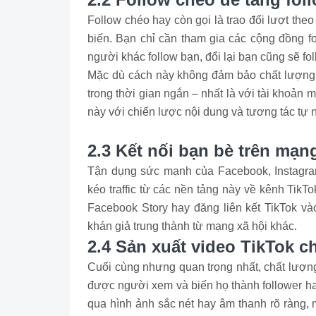
Follow chéo hay còn gọi là trao đổi lượt th
biến. Bạn chỉ cần tham gia các cộng đồng f
người khác follow bạn, đổi lại bạn cũng sẽ fol
Mặc dù cách này không đảm bảo chất lượng 
trong thời gian ngắn – nhất là với tài khoản
này với chiến lược nội dung và tương tác tự 
2.3 Kết nối bạn bè trên mạn
Tận dụng sức mạnh của Facebook, Instagram
kéo traffic từ các nền tảng này về kênh TikTo
Facebook Story hay đăng liên kết TikTok và
khán giả trung thành từ mạng xã hội khác.
2.4 Sản xuất video TikTok c
Cuối cùng nhưng quan trọng nhất, chất lượng
được người xem và biến họ thành follower ha
qua hình ảnh sắc nét hay âm thanh rõ ràng,