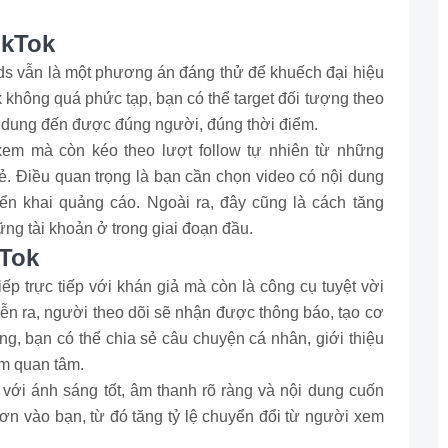
ikTok
ds vẫn là một phương án đáng thử để khuếch đại hiệu
k không quá phức tạp, bạn có thể target đối tượng theo
nội dung đến được đúng người, đúng thời điểm.
xem mà còn kéo theo lượt follow tự nhiên từ những
ẻ. Điều quan trọng là bạn cần chọn video có nội dung
ển khai quảng cáo. Ngoài ra, đây cũng là cách tăng
ững tài khoản ở trong giai đoạn đầu.
kTok
iếp trực tiếp với khán giả mà còn là công cụ tuyệt vời
iễn ra, người theo dõi sẽ nhận được thông báo, tạo cơ
óng, bạn có thể chia sẻ câu chuyện cá nhân, giới thiệu
m quan tâm.
với ánh sáng tốt, âm thanh rõ ràng và nội dung cuốn
ơn vào bạn, từ đó tăng tỷ lệ chuyển đổi từ người xem