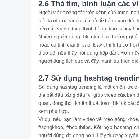
2.6 Thả tim, bình luận các 
Ngoài việc tương tác trên kênh của mình, bạn
biệt là những video có chủ đề liên quan đến l
trên các video đang thịnh hành, bạn sẽ xuất
Nhiều người dùng TikTok có xu hướng ghé t
hoặc có tính giải trí cao. Đây chính là cơ h
theo dõi nếu thấy nội dung hấp dẫn. Hơn nữa
người dùng tích cực và đẩy mạnh sự hiện diệ
2.7 Sử dụng hashtag trendin
Sử dụng hashtag trending là một chiến lược 
thẻ bắt đầu bằng dấu “#” giúp video của bạn 
quan, đồng thời khiến thuật toán TikTok xác
xem phù hợp.
Ví dụ, nếu bạn làm video về mẹo sống khỏe
#songkhoe, #healthtips. Kết hợp hashtag c
người dùng đa dạng hơn. Hãy thường xuyên 