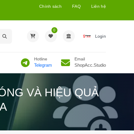
Chính sách
FAQ
Liên hệ
0
Login
Hotline
Email
Telegram
ShopAcc.Studio
ÓNG VÀ HIỆU QUẢ
A