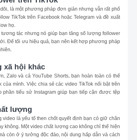
eo dõi, là một phương pháp đơn giản nhưng vẫn rất phổ
ollow TikTok trên Facebook hoặc Telegram và đề xuất
low họ.
tương tác nhưng nó giúp bạn tăng số lượng follower
 mới. Để tối ưu hiệu quả, bạn nên kết hợp phương pháp
nhiên.
g xã hội khác
, Zalo và cả YouTube Shorts, bạn hoàn toàn có thể
k của mình. Việc chia sẻ các video TikTok nổi bật trên
o phần tiểu sử Instagram giúp bạn tiếp cận được tệp
hất lượng
 video là yếu tố then chốt quyết định bạn có giữ chân
y không. Một video chất lượng cao không chỉ thể hiện
 mà còn ở ý tưởng độc đáo, nội dung hấp dẫn và cách