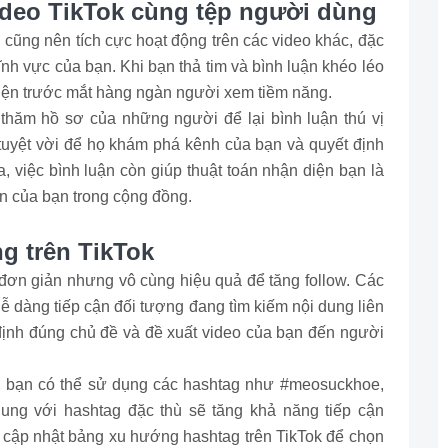
video TikTok cùng tệp người dùng
 cũng nên tích cực hoạt động trên các video khác, đặc
ĩnh vực của bạn. Khi bạn thả tim và bình luận khéo léo
 hiện trước mắt hàng ngàn người xem tiềm năng.
hăm hồ sơ của những người để lại bình luận thú vị
ội tuyệt vời để họ khám phá kênh của bạn và quyết định
, việc bình luận còn giúp thuật toán nhận diện bạn là
n của bạn trong cộng đồng.
g trên TikTok
đơn giản nhưng vô cùng hiệu quả để tăng follow. Các
dễ dàng tiếp cận đối tượng đang tìm kiếm nội dung liên
 định đúng chủ đề và đề xuất video của bạn đến người
, bạn có thể sử dụng các hashtag như #meosuckhoe,
hung với hashtag đặc thù sẽ tăng khả năng tiếp cận
cập nhật bảng xu hướng hashtag trên TikTok để chọn