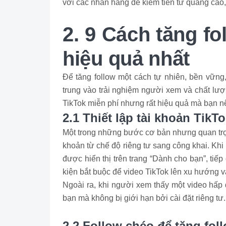
với các nhãn hàng để kiếm tiền từ quảng cáo, 
2. 9 Cách tăng fo
hiệu quả nhất
Để tăng follow một cách tự nhiên, bền vững
trung vào trải nghiệm người xem và chất lượ
TikTok miễn phí nhưng rất hiệu quả mà bạn 
2.1 Thiết lập tài khoản Tik
Một trong những bước cơ bản nhưng quan trọng
khoản từ chế độ riêng tư sang công khai. Khi
được hiển thị trên trang “Dành cho bạn”, ti
kiện bắt buộc để video TikTok lên xu hướng v
Ngoài ra, khi người xem thấy một video hấp 
bạn mà không bị giới hạn bởi cài đặt riêng tư.
2.2 Follow chéo để tăng foll