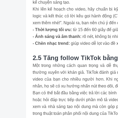
kể chuyện sáng tạo.
Khi lên kế hoạch cho video, hãy chuẩn bị kỹ
logic và kết thúc có lời kêu gọi hành động (
xem thêm nhé!”. Ngoài ra, bạn nên chú ý đến 
- Thời lượng tối ưu:
từ 15 đến 60 giây để g
- Ánh sáng và âm thanh:
rõ nét, không bị nh
- Chèn nhạc trend:
giúp video dễ lọt vào đề 
2.5 Tăng follow TikTok bằn
Một trong những cách quan trọng và dễ thự
thường xuyên với khán giả. TikTok đánh giá c
video của bạn cho nhiều người hơn. Khi n
nhân, họ sẽ có xu hướng nhấn nút theo dõi, đ
Bạn có thể bắt đầu bằng việc trả lời các bìn
hoặc hỏi đáp trực tiếp dưới phần mô tả vide
xem và nhà sáng tạo nội dung mà còn góp ph
trong thuật toán phân phối nội dung của TikTo