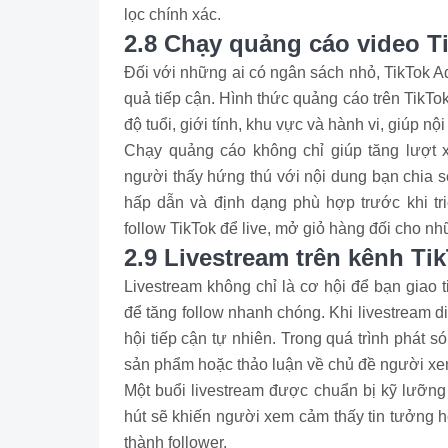
lọc chính xác.
2.8 Chạy quảng cáo video T
Đối với những ai có ngân sách nhỏ, TikTok A
quả tiếp cận. Hình thức quảng cáo trên TikTo
độ tuổi, giới tính, khu vực và hành vi, giúp 
Chạy quảng cáo không chỉ giúp tăng lượt 
người thấy hứng thú với nội dung bạn chia s
hấp dẫn và định dạng phù hợp trước khi tri
follow TikTok để live, mở giỏ hàng đối cho nh
2.9 Livestream trên kênh Ti
Livestream không chỉ là cơ hội để bạn giao t
để tăng follow nhanh chóng. Khi livestream d
hội tiếp cận tự nhiên. Trong quá trình phát s
sản phẩm hoặc thảo luận về chủ đề người xe
Một buổi livestream được chuẩn bị kỹ lưỡng 
hút sẽ khiến người xem cảm thấy tin tưởng h
thành follower.