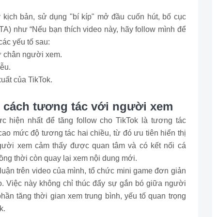
 kịch bản, sử dụng "bí kíp" mở đầu cuốn hút, bố cục
CTA) như “Nếu bạn thích video này, hãy follow mình để
các yếu tố sau:
iữ chân người xem.
iễu.
xuất của TikTok.
g cách tương tác với người xem
c hiện nhất để tăng follow cho TikTok là tương tác
ao mức độ tương tác hai chiều, từ đó ưu tiên hiển thị
gười xem cảm thấy được quan tâm và có kết nối cá
ồng thời còn quay lại xem nội dung mới.
h luận trên video của mình, tổ chức mini game đơn giản
o. Việc này không chỉ thúc đẩy sự gắn bó giữa người
ần tăng thời gian xem trung bình, yếu tố quan trọng
k.