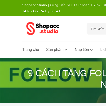
ShopAcc.Studio | Cung Cấp SLL Tài Khoản TikTok, C
TikTok Giá Rẻ Uy Tín #1
Trang chủ
Sản phẩm
Nạp tiền
Lịc
9 CÁCH TĂNG FO