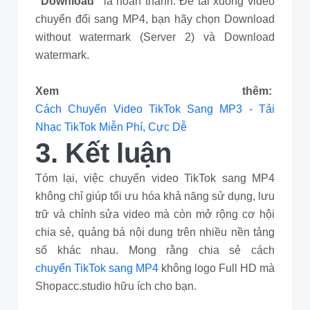
"Download"
là hoàn thành. Để tải xuống video
chuyển đổi sang MP4, bạn hãy chọn Download
without watermark (Server 2) và Download
watermark.
Xem thêm:
Cách Chuyển Video TikTok Sang MP3 - Tải
Nhạc TikTok Miễn Phí, Cực Dễ
3. Kết luận
Tóm lại, việc chuyển video TikTok sang MP4
không chỉ giúp tối ưu hóa khả năng sử dụng, lưu
trữ và chỉnh sửa video mà còn mở rộng cơ hội
chia sẻ, quảng bá nội dung trên nhiều nền tảng
số khác nhau. Mong rằng chia sẻ cách
chuyển TikTok sang MP4
không logo Full HD mà
Shopacc.studio hữu ích cho bạn.