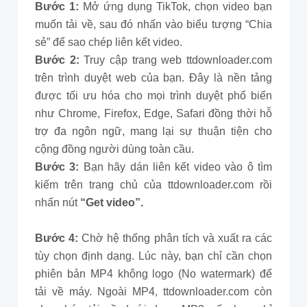
Bước 1:
Mở ứng dụng TikTok, chọn video bạn
muốn tải về, sau đó nhấn vào biểu tượng “Chia
sẻ” để sao chép liên kết video.
Bước 2:
Truy cập trang web ttdownloader.com
trên trình duyệt web của bạn. Đây là nền tảng
được tối ưu hóa cho mọi trình duyệt phổ biến
như Chrome, Firefox, Edge, Safari đồng thời hỗ
trợ đa ngôn ngữ, mang lại sự thuận tiện cho
cộng đồng người dùng toàn cầu.
Bước 3:
Bạn hãy dán liên kết video vào ô tìm
kiếm trên trang chủ của ttdownloader.com rồi
nhấn nút
“Get video”.
Bước 4:
Chờ hệ thống phân tích và xuất ra các
tùy chọn định dạng. Lúc này, bạn chỉ cần chọn
phiên bản MP4 không logo (No watermark) để
tải về máy. Ngoài MP4, ttdownloader.com còn