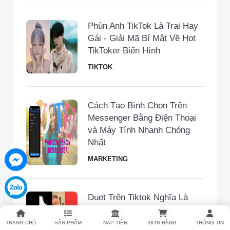
Phùn Anh TikTok Là Trai Hay
Gái - Giải Mã Bí Mật Về Hot
TikToker Biến Hình
TIKTOK
Cách Tạo Bình Chọn Trên
Messenger Bằng Điện Thoại
và Máy Tính Nhanh Chóng
Nhất
MARKETING
Duet Trên Tiktok Nghĩa Là
Gì? Cách Quay Duet Trên
TikTok Đơn Giản Nhất
TRANG CHỦ
SẢN PHẨM
NẠP TIỀN
ĐƠN HÀNG
THÔNG TIN