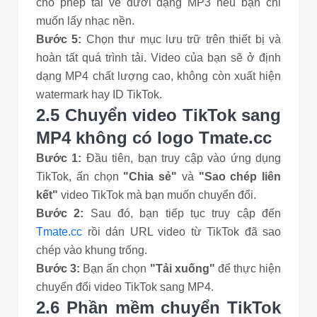
cho phép tải về dưới dạng MP3 nếu bạn chỉ
muốn lấy nhạc nền.
Bước 5:
Chọn thư mục lưu trữ trên thiết bị và
hoàn tất quá trình tải. Video của bạn sẽ ở định
dạng MP4 chất lượng cao, không còn xuất hiện
watermark hay ID TikTok.
2.5 Chuyển video TikTok sang
MP4 không có logo Tmate.cc
Bước 1:
Đầu tiên, bạn truy cập vào ứng dụng
TikTok, ấn chọn
"Chia sẻ"
và
"Sao chép liên
kết"
video TikTok mà bạn muốn chuyển đổi.
Bước 2:
Sau đó, bạn tiếp tục truy cập đến
Tmate.cc
rồi dán URL video từ TikTok đã sao
chép vào khung trống.
Bước 3:
Bạn ấn chọn
"Tải xuống"
để thực hiện
chuyển đổi video TikTok sang MP4.
2.6 Phần mềm chuyển TikTok