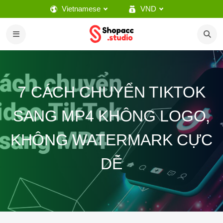
Vietnamese
VND
7 CÁCH CHUYỂN TIKTOK
SANG MP4 KHÔNG LOGO,
KHÔNG WATERMARK CỰC
DỄ