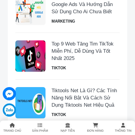
Google Ads Và Hướng Dẫn
Sử Dụng Cho Ai Chưa Biết
MARKETING
Top 9 Web Tăng Tim TikTok
Miễn Phí, Dễ Dùng Và Tốt
Nhất 2025
TIKTOK
Tiktools Net Là Gì? Các Tính
Năng Nổi Bật Và Cách Sử
Dụng Tiktools Net Hiệu Quả
TIKTOK
TRANG CHỦ
SẢN PHẨM
NẠP TIỀN
ĐƠN HÀNG
THÔNG TIN