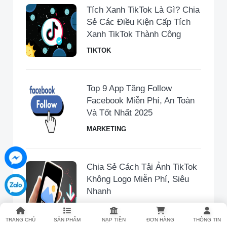
Tích Xanh TikTok Là Gì? Chia
Sẻ Các Điều Kiện Cấp Tích
Xanh TikTok Thành Công
TIKTOK
Top 9 App Tăng Follow
Facebook Miễn Phí, An Toàn
Và Tốt Nhất 2025
MARKETING
Chia Sẻ Cách Tải Ảnh TikTok
Không Logo Miễn Phí, Siêu
Nhanh
TIKTOK
TRANG CHỦ
SẢN PHẨM
NẠP TIỀN
ĐƠN HÀNG
THÔNG TIN