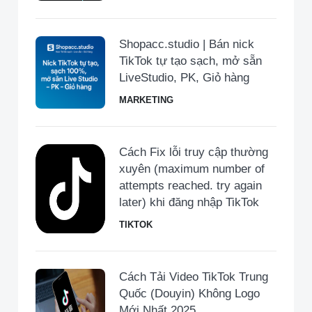
Shopacc.studio | Bán nick
TikTok tự tạo sạch, mở sẵn
LiveStudio, PK, Giỏ hàng
MARKETING
Cách Fix lỗi truy cập thường
xuyên (maximum number of
attempts reached. try again
later) khi đăng nhập TikTok
TIKTOK
Cách Tải Video TikTok Trung
Quốc (Douyin) Không Logo
Mới Nhất 2025