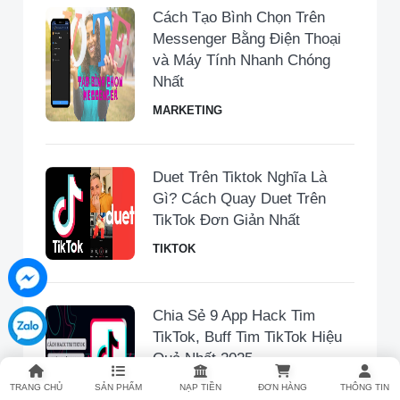
Cách Tạo Bình Chọn Trên
Messenger Bằng Điện Thoại
và Máy Tính Nhanh Chóng
Nhất
MARKETING
Duet Trên Tiktok Nghĩa Là
Gì? Cách Quay Duet Trên
TikTok Đơn Giản Nhất
TIKTOK
Chia Sẻ 9 App Hack Tim
TikTok, Buff Tim TikTok Hiệu
Quả Nhất 2025
TIKTOK
TRANG CHỦ
SẢN PHẨM
NẠP TIỀN
ĐƠN HÀNG
THÔNG TIN