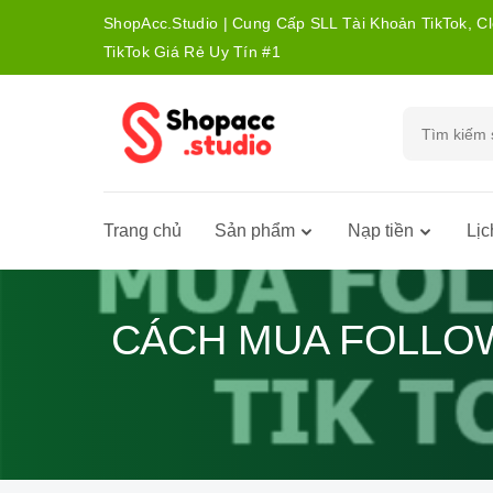
ShopAcc.Studio | Cung Cấp SLL Tài Khoản TikTok, C
TikTok Giá Rẻ Uy Tín #1
Trang chủ
Sản phẩm
Nạp tiền
Lịc
CÁCH MUA FOLLOW