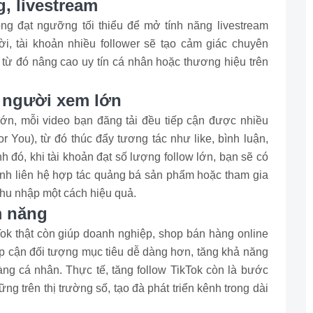
, livestream
ng đạt ngưỡng tối thiểu để mở tính năng livestream
ời, tài khoản nhiều follower sẽ tạo cảm giác chuyên
 từ đó nâng cao uy tín cá nhân hoặc thương hiệu trên
 người xem lớn
ớn, mỗi video bạn đăng tải đều tiếp cận được nhiều
r You), từ đó thúc đẩy tương tác như like, bình luận,
h đó, khi tài khoản đạt số lượng follow lớn, bạn sẽ có
anh liên hệ hợp tác quảng bá sản phẩm hoặc tham gia
 thu nhập một cách hiệu quả.
m năng
Tok thật còn giúp doanh nghiệp, shop bán hàng online
p cận đối tượng mục tiêu dễ dàng hơn, tăng khả năng
ng cá nhân. Thực tế, tăng follow TikTok còn là bước
g trên thị trường số, tạo đà phát triển kênh trong dài