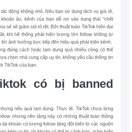
tác động không nhỏ. Nếu bạn sử dụng dịch vụ giá rẻ,
 khoản ảo, kênh của bạn dễ rơi vào trạng thái “chết
ia sẻ sẽ giảm sút rõ rệt. Bởi thuật toán TikTok hiện đại
ật; khi hệ thống phát hiện lượng lớn follow không tự
 tới ảnh hưởng trực tiếp đến hiệu quả phát triển kênh.
hông đúng cách hoặc lạm dụng quá nhiều cũng có thể
lựa chọn nhà cung cấp uy tín, không yêu cầu thông tin
nh TikTok của bạn.
iktok có bị banned
 nhưng nếu quá lạm dụng. Thực tế, TikTok chưa từng
follow nhưng nền tảng này có những thuật toán thông
 tài khoản có lượng follow tăng đột biến từ các nguồn
ow kém uy tín, tài khoản có thể bị cảnh báo, giảm hiển