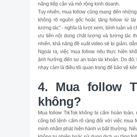
năng tiếp cận và mở rộng kinh doanh.
Tuy nhiên, mua follow cũng mang đến những 
không rõ nguồn gốc hoặc tăng follow từ tài
tương tác” - nghĩa là lượt xem, bình luận và ch
ưu tiên nội dung chất lượng và tương tác th
nhiên, khả năng đề xuất video sẽ bị giảm, dẫn
Ngoài ra, việc mua follow nếu thực hiện k
ảnh hưởng đến sự an toàn tài khoản. Do đó, 
nhạy cảm là điều tối quan trọng để bảo vệ kê
4. Mua follow T
không?
Mua follow TikTok không bị cấm hoàn toàn,
công bố lệnh cấm rõ ràng đối với việc mua 
minh nhằm phát hiện hành vi bất thường. Nếu
không tự nhiên hoặc sử dụng dịch vụ tăng foll