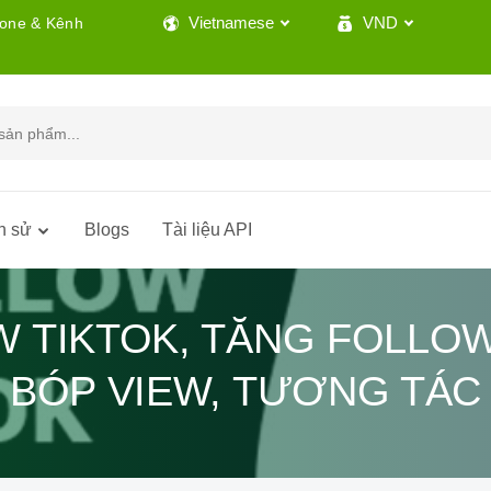
Vietnamese
VND
lone & Kênh
h sử
Blogs
Tài liệu API
 TIKTOK, TĂNG FOLLOW
BÓP VIEW, TƯƠNG TÁC