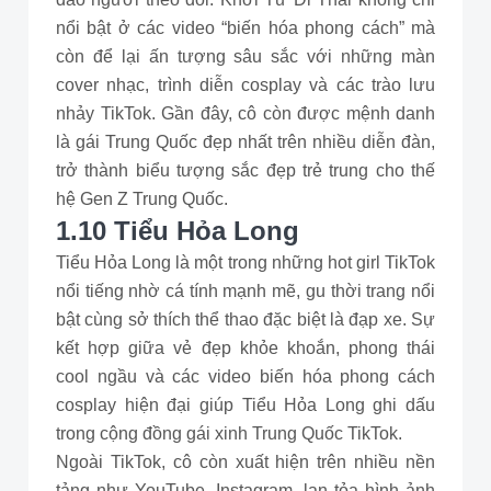
nổi bật ở các video “biến hóa phong cách” mà
còn để lại ấn tượng sâu sắc với những màn
cover nhạc, trình diễn cosplay và các trào lưu
nhảy TikTok. Gần đây, cô còn được mệnh danh
là gái Trung Quốc đẹp nhất trên nhiều diễn đàn,
trở thành biểu tượng sắc đẹp trẻ trung cho thế
hệ Gen Z Trung Quốc.
1.10 Tiểu Hỏa Long
Tiểu Hỏa Long là một trong những hot girl TikTok
nổi tiếng nhờ cá tính mạnh mẽ, gu thời trang nổi
bật cùng sở thích thể thao đặc biệt là đạp xe. Sự
kết hợp giữa vẻ đẹp khỏe khoắn, phong thái
cool ngầu và các video biến hóa phong cách
cosplay hiện đại giúp Tiểu Hỏa Long ghi dấu
trong cộng đồng gái xinh Trung Quốc TikTok.
Ngoài TikTok, cô còn xuất hiện trên nhiều nền
tảng như YouTube, Instagram, lan tỏa hình ảnh