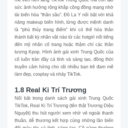
sức ảnh hưởng rộng khắp cộng đồng mạng nhờ
tài biến hóa “thần sầu”. Đồ La Y nổi bật với khả
năng makeup biến hình, từng được mệnh danh
là “phù thủy trang điểm” khi có thể hóa thân
thành bất kỳ nhân vật nào từ các hotgirl nổi tiếng
đến mỹ nhân cổ trang hoặc thậm chí các thần
tượng Kpop. Hình ảnh gái xinh Trung Quốc của
cô luôn tràn đầy cá tính và sáng tạo, đồng thời
truyền cảm hứng cho rất nhiều bạn trẻ đam mê
làm đẹp, cosplay và nhảy TikTok.
1.8 Real Ki Trí Trương
Nổi bật trong danh sách gái xinh Trung Quốc
TikTok, Real Ki Trí Trương (tên thật Trương Diệu
Nguyệt) thu hút người xem nhờ vẻ ngoài thanh
thuần, dễ thương kết hợp cùng những lần biến
đổi màu tóc cá tính, sáng tạo. Cô nàng thường