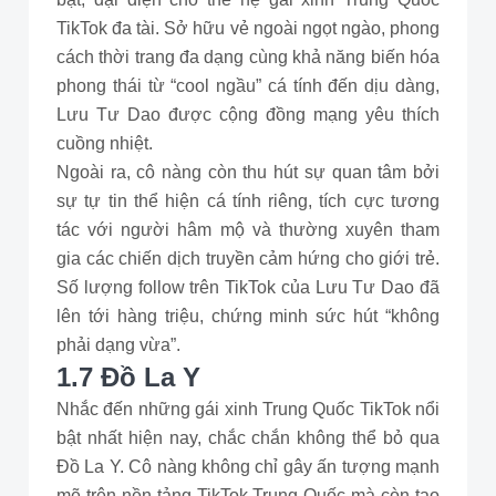
TikTok đa tài. Sở hữu vẻ ngoài ngọt ngào, phong
cách thời trang đa dạng cùng khả năng biến hóa
phong thái từ “cool ngầu” cá tính đến dịu dàng,
Lưu Tư Dao được cộng đồng mạng yêu thích
cuồng nhiệt.
Ngoài ra, cô nàng còn thu hút sự quan tâm bởi
sự tự tin thể hiện cá tính riêng, tích cực tương
tác với người hâm mộ và thường xuyên tham
gia các chiến dịch truyền cảm hứng cho giới trẻ.
Số lượng follow trên TikTok của Lưu Tư Dao đã
lên tới hàng triệu, chứng minh sức hút “không
phải dạng vừa”.
1.7 Đồ La Y
Nhắc đến những gái xinh Trung Quốc TikTok nổi
bật nhất hiện nay, chắc chắn không thể bỏ qua
Đồ La Y. Cô nàng không chỉ gây ấn tượng mạnh
mẽ trên nền tảng TikTok Trung Quốc mà còn tạo