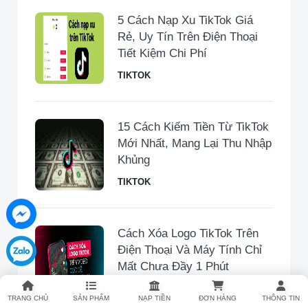
5 Cách Nạp Xu TikTok Giá
Rẻ, Uy Tín Trên Điện Thoại
Tiết Kiệm Chi Phí
TIKTOK
15 Cách Kiếm Tiền Từ TikTok
Mới Nhất, Mang Lại Thu Nhập
Khủng
TIKTOK
Cách Xóa Logo TikTok Trên
Điện Thoại Và Máy Tính Chỉ
Mất Chưa Đầy 1 Phút
TIKTOK
TRANG CHỦ
SẢN PHẨM
NẠP TIỀN
ĐƠN HÀNG
THÔNG TIN