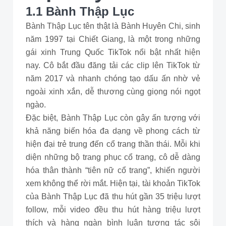
1.1 Bành Thập Lục
Bành Thập Lục tên thật là Bành Huyên Chi, sinh
năm 1997 tại Chiết Giang, là một trong những
gái xinh Trung Quốc TikTok nổi bật nhất hiện
nay. Cô bắt đầu đăng tải các clip lên TikTok từ
năm 2017 và nhanh chóng tạo dấu ấn nhờ vẻ
ngoài xinh xắn, dễ thương cùng giọng nói ngọt
ngào.
Đặc biệt, Bành Thập Lục còn gây ấn tượng với
khả năng biến hóa đa dạng về phong cách từ
hiện đại trẻ trung đến cổ trang thần thái. Mỗi khi
diện những bộ trang phục cổ trang, cô dễ dàng
hóa thân thành “tiên nữ cổ trang”, khiến người
xem không thể rời mắt. Hiện tại, tài khoản TikTok
của Bành Thập Lục đã thu hút gần 35 triệu lượt
follow, mỗi video đều thu hút hàng triệu lượt
thích và hàng ngàn bình luận tương tác sôi