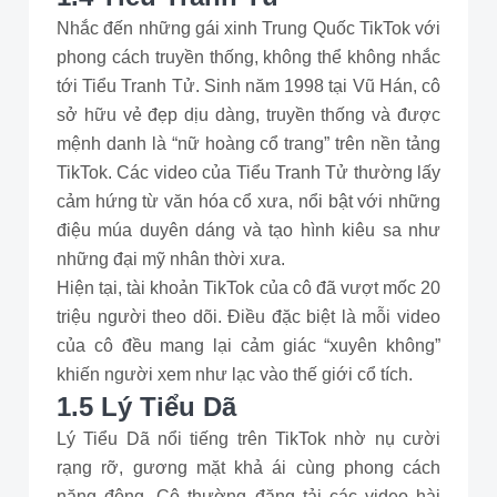
Nhắc đến những gái xinh Trung Quốc TikTok với
phong cách truyền thống, không thể không nhắc
tới Tiểu Tranh Tử. Sinh năm 1998 tại Vũ Hán, cô
sở hữu vẻ đẹp dịu dàng, truyền thống và được
mệnh danh là “nữ hoàng cổ trang” trên nền tảng
TikTok. Các video của Tiểu Tranh Tử thường lấy
cảm hứng từ văn hóa cổ xưa, nổi bật với những
điệu múa duyên dáng và tạo hình kiêu sa như
những đại mỹ nhân thời xưa.
Hiện tại, tài khoản TikTok của cô đã vượt mốc 20
triệu người theo dõi. Điều đặc biệt là mỗi video
của cô đều mang lại cảm giác “xuyên không”
khiến người xem như lạc vào thế giới cổ tích.
1.5 Lý Tiểu Dã
Lý Tiểu Dã nổi tiếng trên TikTok nhờ nụ cười
rạng rỡ, gương mặt khả ái cùng phong cách
năng động. Cô thường đăng tải các video hài