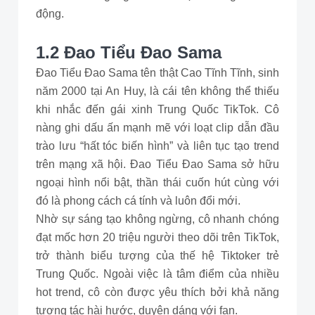
động.
1.2 Đao Tiểu Đao Sama
Đao Tiểu Đao Sama tên thật Cao Tĩnh Tĩnh, sinh
năm 2000 tại An Huy, là cái tên không thể thiếu
khi nhắc đến gái xinh Trung Quốc TikTok. Cô
nàng ghi dấu ấn mạnh mẽ với loạt clip dẫn đầu
trào lưu “hất tóc biến hình” và liên tục tạo trend
trên mạng xã hội. Đao Tiểu Đao Sama sở hữu
ngoại hình nổi bật, thần thái cuốn hút cùng với
đó là phong cách cá tính và luôn đổi mới.
Nhờ sự sáng tạo không ngừng, cô nhanh chóng
đạt mốc hơn 20 triệu người theo dõi trên TikTok,
trở thành biểu tượng của thế hệ Tiktoker trẻ
Trung Quốc. Ngoài việc là tâm điểm của nhiều
hot trend, cô còn được yêu thích bởi khả năng
tương tác hài hước, duyên dáng với fan.