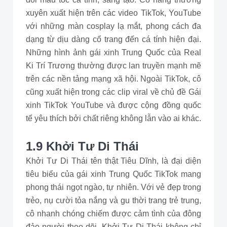
xuyên xuất hiện trên các video TikTok, YouTube
với những màn cosplay lạ mắt, phong cách đa
dạng từ dịu dàng cổ trang đến cá tính hiện đại.
Những hình ảnh gái xinh Trung Quốc của Real
Ki Trí Trương thường được lan truyền mạnh mẽ
trên các nền tảng mạng xã hội. Ngoài TikTok, cô
cũng xuất hiện trong các clip viral về chủ đề Gái
xinh TikTok YouTube và được cộng đồng quốc
tế yêu thích bởi chất riêng không lẫn vào ai khác.
1.9 Khởi Tư Di Thái
Khởi Tư Di Thái tên thật Tiêu Dĩnh, là đại diện
tiêu biểu của gái xinh Trung Quốc TikTok mang
phong thái ngọt ngào, tự nhiên. Với vẻ đẹp trong
trẻo, nụ cười tỏa nắng và gu thời trang trẻ trung,
cô nhanh chóng chiếm được cảm tình của đông
đảo người theo dõi. Khởi Tư Di Thái không chỉ