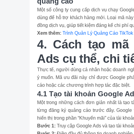
quảng cáo
Một số công ty cung cấp dịch vụ chạy Googl
dùng để hỗ trợ khách hàng mới. Loại mã nà
đồng dịch vụ, giúp tiết kiệm đáng kể chi phí 
Xem thêm:
Trình Quản Lý Quảng Cáo TikTok
4. Cách tạo mã
Ads cụ thể, chi ti
Thực tế, người dùng cá nhân hoặc doanh ngh
ý muốn. Mã ưu đãi này chỉ được Google phát
cáo hoặc các chương trình hợp tác đặc biệt.
4.1 Tạo tài khoản Google A
Một trong những cách đơn giản nhất là tạo 
từng đăng ký quảng cáo trước đây. Google
hiển thị trong phần “Khuyến mãi” của tài kho
Bước 1:
Truy cập Google Ads và tạo tài khoả
Bước 2:
Điền đầy đủ thông tin doanh nghiệp, 