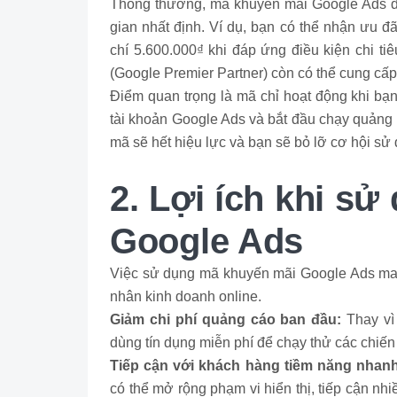
Thông thường, mã khuyến mãi Google Ads đư
gian nhất định. Ví dụ, bạn có thể nhận ưu đã
chí 5.600.000₫ khi đáp ứng điều kiện chi ti
(Google Premier Partner) còn có thể cung cấp m
Điểm quan trọng là mã chỉ hoạt động khi bạ
tài khoản Google Ads và bắt đầu chạy quảng 
mã sẽ hết hiệu lực và bạn sẽ bỏ lỡ cơ hội s
2. Lợi ích khi s
Google Ads
Việc sử dụng mã khuyến mãi Google Ads mang 
nhân kinh doanh online.
Giảm chi phí quảng cáo ban đầu:
Thay vì 
dùng tín dụng miễn phí để chạy thử các chiến 
Tiếp cận với khách hàng tiềm năng nhan
có thể mở rộng phạm vi hiển thị, tiếp cận nh