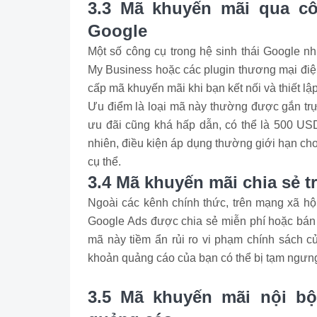
3.3 Mã khuyến mãi qua cô
Google
Một số công cụ trong hệ sinh thái Google n
My Business hoặc các plugin thương mại điện 
cấp mã khuyến mãi khi bạn kết nối và thiết lậ
Ưu điểm là loại mã này thường được gắn trực
ưu đãi cũng khá hấp dẫn, có thể là 500 USD 
nhiên, điều kiện áp dụng thường giới hạn ch
cụ thể.
3.4 Mã khuyến mãi chia sẻ 
Ngoài các kênh chính thức, trên mạng xã hộ
Google Ads được chia sẻ miễn phí hoặc bán l
mã này tiềm ẩn rủi ro vi phạm chính sách c
khoản quảng cáo của bạn có thể bị tạm ngưng
3.5 Mã khuyến mãi nội bộ