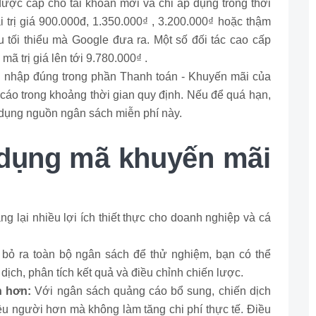
ợc cấp cho tài khoản mới và chỉ áp dụng trong thời
i trị giá 900.000đ, 1.350.000₫ , 3.200.000₫ hoặc thậm
êu tối thiểu mà Google đưa ra. Một số đối tác cao cấp
ã trị giá lên tới 9.780.000₫ .
n nhập đúng trong phần Thanh toán - Khuyến mãi của
cáo trong khoảng thời gian quy định. Nếu để quá hạn,
ử dụng nguồn ngân sách miễn phí này.
ử dụng mã khuyến mãi
lại nhiều lợi ích thiết thực cho doanh nghiệp và cá
bỏ ra toàn bộ ngân sách để thử nghiệm, bạn có thể
dịch, phân tích kết quả và điều chỉnh chiến lược.
h hơn:
Với ngân sách quảng cáo bổ sung, chiến dịch
iều người hơn mà không làm tăng chi phí thực tế. Điều