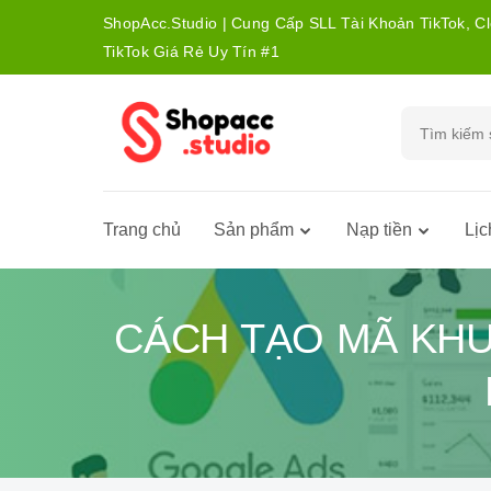
ShopAcc.Studio | Cung Cấp SLL Tài Khoản TikTok, C
TikTok Giá Rẻ Uy Tín #1
Trang chủ
Sản phẩm
Nạp tiền
Lịc
CÁCH TẠO MÃ KH