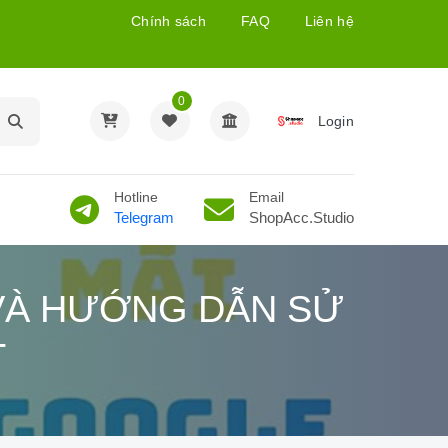
Chính sách
FAQ
Liên hệ
0
Login
Hotline
Email
Telegram
ShopAcc.Studio
VÀ HƯỚNG DẪN SỬ
T