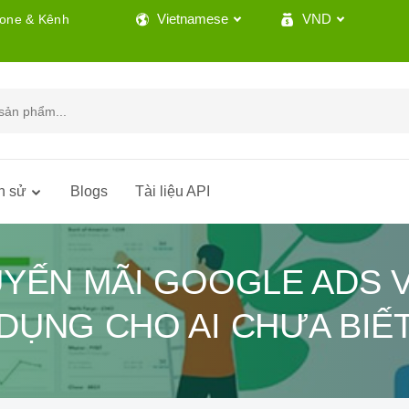
Vietnamese
VND
lone & Kênh
h sử
Blogs
Tài liệu API
UYẾN MÃI GOOGLE ADS 
DỤNG CHO AI CHƯA BIẾ