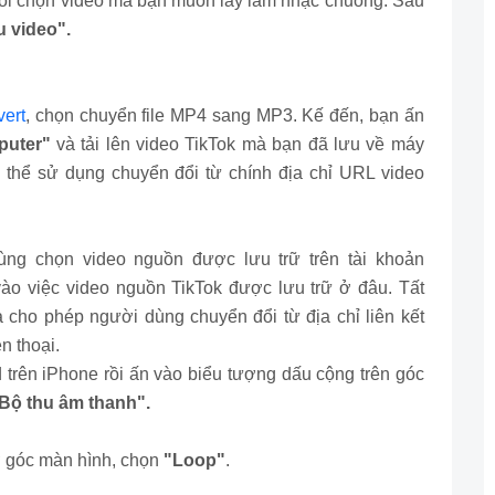
ồi chọn video mà bạn muốn lấy làm nhạc chuông. Sau
 video".
ert
, chọn chuyển file MP4 sang MP3. Kế đến, bạn ấn
uter"
và tải lên video TikTok mà bạn đã lưu về máy
 thể sử dụng chuyển đổi từ chính địa chỉ URL video
ng chọn video nguồn được lưu trữ trên tài khoản
ào việc video nguồn TikTok được lưu trữ ở đâu. Tất
 cho phép người dùng chuyển đổi từ địa chỉ liên kết
n thoại.
ên iPhone rồi ấn vào biểu tượng dấu cộng trên góc
Bộ thu âm thanh".
ở góc màn hình, chọn
"Loop"
.