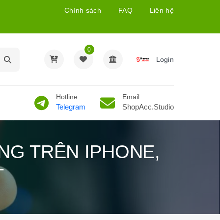
Chính sách
FAQ
Liên hệ
0
Login
Hotline
Email
Telegram
ShopAcc.Studio
NG TRÊN IPHONE,
T