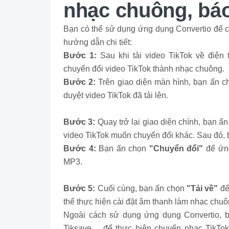
nhạc chuông, bá
Bạn có thể sử dụng ứng dụng Convertio để c
hướng dẫn chi tiết:
Bước 1:
Sau khi tải video TikTok về điện 
chuyển đổi video TikTok thành nhạc chuông.
Bước 2:
Trên giao diện màn hình, bạn ấn 
duyệt video TikTok đã tải lên.
Bước 3:
Quay trở lại giao diện chính, bạn ấ
video TikTok muốn chuyển đổi khác. Sau đó, 
Bước 4:
Bạn ấn chọn
"Chuyển đổi"
để ứng
MP3.
Bước 5:
Cuối cùng, bạn ấn chọn
"Tải về"
để
thể thực hiện cài đặt âm thanh làm nhạc chuô
Ngoài cách sử dụng ứng dụng Convertio, b
Tiksave,... để thực hiện chuyển nhạc TikT