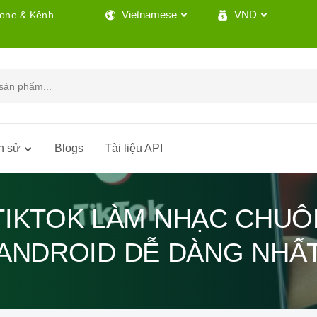
Vietnamese
VND
lone & Kênh
h sử
Blogs
Tài liệu API
TIKTOK LÀM NHẠC CHUÔ
ANDROID DỄ DÀNG NHẤ