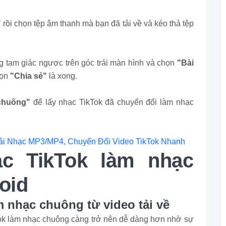
"
rồi chọn tệp âm thanh mà bạn đã tải về và kéo thả tệp
 tam giác ngược trên góc trái màn hình và chọn
"Bài
họn
"Chia sẻ"
là xong.
chuông"
để lấy nhạc TikTok đã chuyển đổi làm nhạc
Tải Nhạc MP3/MP4, Chuyển Đổi Video TikTok Nhanh
ạc TikTok làm nhạc
oid
m nhạc chuông từ video tải về
Tok làm nhạc chuông càng trở nên dễ dàng hơn nhờ sự