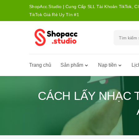
ShopAcc.Studio | Cung Cấp SLL Tài Khoản TikTok, C
TikTok Giá Rẻ Uy Tín #1
Trang chủ
Sản phẩm
Nạp tiền
Lịc
CÁCH LẤY NHẠC 