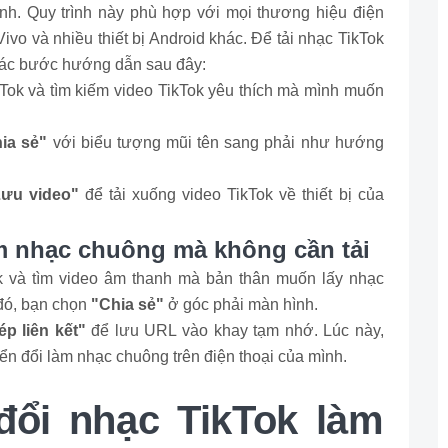
thanh. Quy trình này phù hợp với mọi thương hiệu điện
vo và nhiều thiết bị Android khác. Để tải nhạc TikTok
 các bước hướng dẫn sau đây:
ok và tìm kiếm video TikTok yêu thích mà mình muốn
ia sẻ"
với biểu tượng mũi tên sang phải như hướng
Lưu video"
để tải xuống video TikTok về thiết bị của
àm nhạc chuông mà không cần tải
 và tìm video âm thanh mà bản thân muốn lấy nhạc
đó, bạn chọn
"Chia sẻ"
ở góc phải màn hình.
p liên kết"
để lưu URL vào khay tạm nhớ. Lúc này,
ển đổi làm nhạc chuông trên điện thoại của mình.
đổi nhạc TikTok làm