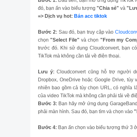
Bước 1:
Đầu tiên, bạn mở ứng dụng TikTok r
đó, bạn ấn vào biểu tượng
"Chia sẻ"
và
"Lưu
=> Dịch vụ hot:
Bán acc tiktok
Bước 2:
Sau đó, bạn truy cập vào
Cloudconv
chọn
"Select File"
và chọn
"From my Comp
trước đó. Khi sử dụng Cloudconvert, bạn có
TikTok mà không cần tải về điện thoại.
Lưu ý:
Cloudconvert cũng hỗ trợ người dù
Dropbox, OneDrive hoặc Google Drive, tùy v
nhiên bao gồm cả tùy chọn URL, có nghĩa là
của video TikTok mà không cần phải tải về điệ
Bước 3:
Bạn hãy mở ứng dụng GarageBand tr
phải màn hình. Sau đó, bạn tìm và chọn vào
"
Bước 4:
Bạn ấn chọn vào biểu tượng thứ 3 