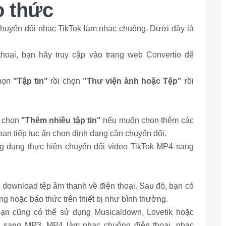
o thức
huyển đổi nhạc TikTok làm nhạc chuông. Dưới đây là
thoại, bạn hãy truy cập vào trang web Convertio để
chọn
"Tập tin"
rồi chọn
"Thư viện ảnh hoặc Tệp"
rồi
n chọn
"Thêm nhiều tập tin"
nếu muốn chọn thêm các
bạn tiếp tục ấn chọn định dạng cần chuyển đổi.
 dụng thực hiện chuyển đổi video TikTok MP4 sang
 download tệp âm thanh về điện thoại. Sau đó, bạn có
ng hoặc báo thức trên thiết bị như bình thường.
ạn cũng có thể sử dụng Musicaldown, Lovetik hoặc
ok sang MP3, MP4 làm nhạc chuông điện thoại, nhạc