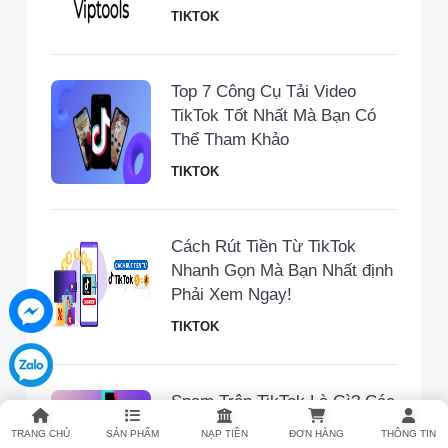
TIKTOK
Top 7 Công Cụ Tải Video
TikTok Tốt Nhất Mà Bạn Có
Thể Tham Khảo
TIKTOK
Cách Rút Tiền Từ TikTok
Nhanh Gọn Mà Bạn Nhất định
Phải Xem Ngay!
TIKTOK
Spam Trên TikTok Là Gì? Các
Dấu Hiệu Nhận Biết Spam
TRANG CHỦ
SẢN PHẨM
NẠP TIỀN
ĐƠN HÀNG
THÔNG TIN