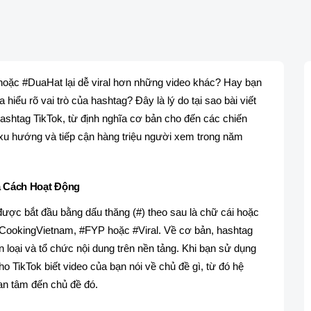
 hoặc #DuaHat lại dễ viral hơn những video khác? Hay bạn
iểu rõ vai trò của hashtag? Đây là lý do tại sao bài viết
ashtag TikTok, từ định nghĩa cơ bản cho đến các chiến
 xu hướng và tiếp cận hàng triệu người xem trong năm
à Cách Hoạt Động
được bắt đầu bằng dấu thăng (#) theo sau là chữ cái hoặc
CookingVietnam, #FYP hoặc #Viral. Về cơ bản, hashtag
 loại và tổ chức nội dung trên nền tảng. Khi bạn sử dụng
 TikTok biết video của bạn nói về chủ đề gì, từ đó hệ
an tâm đến chủ đề đó.