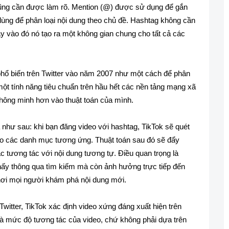
cũng cần được làm rõ. Mention (@) được sử dụng để gắn
 dùng để phân loại nội dung theo chủ đề. Hashtag không cần
hay vào đó nó tạo ra một không gian chung cho tất cả các
 phổ biến trên Twitter vào năm 2007 như một cách để phân
một tính năng tiêu chuẩn trên hầu hết các nền tảng mạng xã
thông minh hơn vào thuật toán của mình.
 như sau: khi bạn đăng video với hashtag, TikTok sẽ quét
ào các danh mục tương ứng. Thuật toán sau đó sẽ đẩy
tương tác với nội dung tương tự. Điều quan trọng là
hấy thông qua tìm kiếm mà còn ảnh hưởng trực tiếp đến
nơi mọi người khám phá nội dung mới.
witter, TikTok xác định video xứng đáng xuất hiện trên
à mức độ tương tác của video, chứ không phải dựa trên