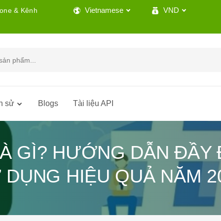
Vietnamese
VND
lone & Kênh
h sử
Blogs
Tài liệu API
LÀ GÌ? HƯỚNG DẪN ĐẦY 
 DỤNG HIỆU QUẢ NĂM 2