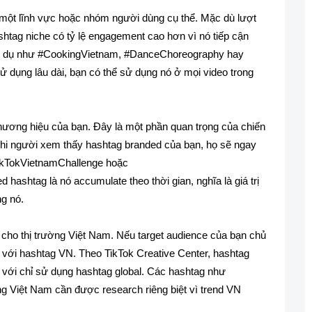
 một lĩnh vực hoặc nhóm người dùng cụ thể. Mặc dù lượt
htag niche có tỷ lệ engagement cao hơn vì nó tiếp cận
Ví dụ như #CookingVietnam, #DanceChoreography hay
 dụng lâu dài, bạn có thể sử dụng nó ở mọi video trong
hương hiệu của bạn. Đây là một phần quan trọng của chiến
Khi người xem thấy hashtag branded của bạn, họ sẽ ngay
#TikTokVietnamChallenge hoặc
ashtag là nó accumulate theo thời gian, nghĩa là giá trị
ng nó.
 cho thị trường Việt Nam. Nếu target audience của bạn chủ
l với hashtag VN. Theo TikTok Creative Center, hashtag
với chỉ sử dụng hashtag global. Các hashtag như
g Việt Nam cần được research riêng biệt vì trend VN