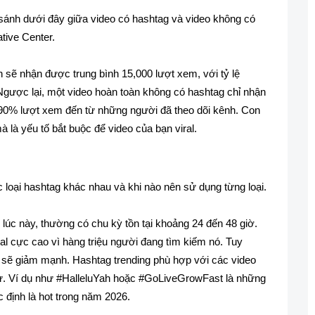
sánh dưới đây giữa video có hashtag và video không có
tive Center.
 sẽ nhận được trung bình 15,000 lượt xem, với tỷ lệ
gược lại, một video hoàn toàn không có hashtag chỉ nhận
90% lượt xem đến từ những người đã theo dõi kênh. Con
 là yếu tố bắt buộc để video của bạn viral.
 loại hashtag khác nhau và khi nào nên sử dụng từng loại.
lúc này, thường có chu kỳ tồn tại khoảng 24 đến 48 giờ.
ral cực cao vì hàng triệu người đang tìm kiếm nó. Tuy
m sẽ giảm mạnh. Hashtag trending phù hợp với các video
ời sự. Ví dụ như #HalleluYah hoặc #GoLiveGrowFast là những
 định là hot trong năm 2026.