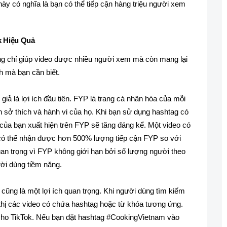
ày có nghĩa là bạn có thể tiếp cận hàng triệu người xem
k Hiệu Quả
ng chỉ giúp video được nhiều người xem mà còn mang lại
nh mà bạn cần biết.
iả là lợi ích đầu tiên. FYP là trang cá nhân hóa của mỗi
n sở thích và hành vi của họ. Khi bạn sử dụng hashtag có
 của bạn xuất hiện trên FYP sẽ tăng đáng kể. Một video có
có thể nhận được hơn 500% lượng tiếp cận FYP so với
uan trọng vì FYP không giới hạn bởi số lượng người theo
ười dùng tiềm năng.
cũng là một lợi ích quan trọng. Khi người dùng tìm kiếm
 thị các video có chứa hashtag hoặc từ khóa tương ứng.
ho TikTok. Nếu bạn đặt hashtag #CookingVietnam vào