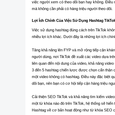
việc người xem có theo dõi bạn hay không. Điều n
mà không cần phải có hàng triệu người theo dõi.
Lợi Ích Chính Của Việc Sử Dụng Hashtag TikTo
Việc sử dụng hashtag đúng cách trên TikTok khô
nhiều lợi ích khác. Dưới đây là những lợi ích chí
Tăng khả năng lên FYP và mở rộng tiếp cận khán g
người dùng, nơi TikTok đề xuất các video dựa trê
liên quan đến nội dung của video, khả năng video
3 đến 5 hashtag chiến lược được chọn cẩn thận 
một video không có hashtag. Điều này đặc biệt q
dõi bạn, nên bạn có cơ hội tiếp cận hàng triệu ng
Cải thiện SEO TikTok và khả năng tìm kiếm video 
một từ khóa nào đó trên TikTok, hệ thống sẽ hiển
Hashtag về cơ bản hoạt động như từ khóa SEO c