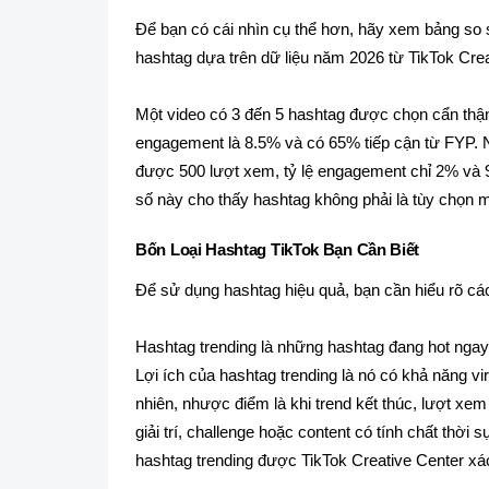
Để bạn có cái nhìn cụ thể hơn, hãy xem bảng so 
hashtag dựa trên dữ liệu năm 2026 từ TikTok Crea
Một video có 3 đến 5 hashtag được chọn cẩn thận
engagement là 8.5% và có 65% tiếp cận từ FYP. N
được 500 lượt xem, tỷ lệ engagement chỉ 2% và 
số này cho thấy hashtag không phải là tùy chọn mà
Bốn Loại Hashtag TikTok Bạn Cần Biết
Để sử dụng hashtag hiệu quả, bạn cần hiểu rõ các
Hashtag trending là những hashtag đang hot ngay 
Lợi ích của hashtag trending là nó có khả năng vi
nhiên, nhược điểm là khi trend kết thúc, lượt xe
giải trí, challenge hoặc content có tính chất th
hashtag trending được TikTok Creative Center xác