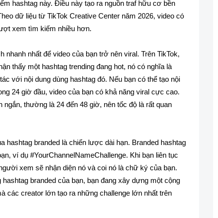
kiếm hashtag này. Điều này tạo ra nguồn traf hữu cơ bền
heo dữ liệu từ TikTok Creative Center năm 2026, video có
ượt xem tìm kiếm nhiều hơn.
 nhanh nhất để video của bạn trở nên viral. Trên TikTok,
hận thấy một hashtag trending đang hot, nó có nghĩa là
ác với nội dung dùng hashtag đó. Nếu bạn có thể tạo nội
ong 24 giờ đầu, video của bạn có khả năng viral cực cao.
n ngắn, thường là 24 đến 48 giờ, nên tốc độ là rất quan
a hashtag branded là chiến lược dài hạn. Branded hashtag
bạn, ví dụ #YourChannelNameChallenge. Khi bạn liên tục
gười xem sẽ nhận diện nó và coi nó là chữ ký của bạn.
g hashtag branded của bạn, bạn đang xây dựng một cộng
 các creator lớn tạo ra những challenge lớn nhất trên