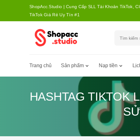
ShopAcc.Studio | Cung Cấp SLL Tài Khoản TikTok, C
TikTok Giá Rẻ Uy Tín #1
Trang chủ
Sản phẩm
Nạp tiền
Lịc
HASHTAG TIKTOK 
SỬ