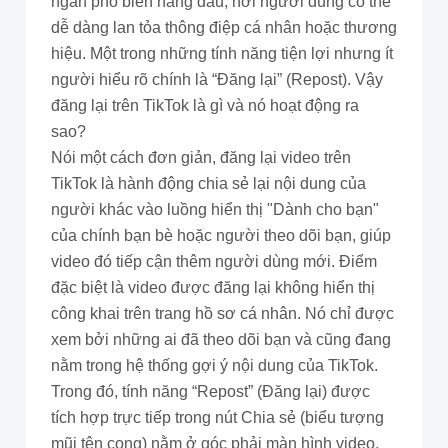
ngắn phổ biến hàng đầu, nơi người dùng có thể
dễ dàng lan tỏa thông điệp cá nhân hoặc thương
hiệu. Một trong những tính năng tiện lợi nhưng ít
người hiểu rõ chính là “Đăng lại” (Repost). Vậy
đăng lại trên TikTok là gì và nó hoạt động ra
sao?
Nói một cách đơn giản, đăng lại video trên
TikTok là hành động chia sẻ lại nội dung của
người khác vào luồng hiển thị "Dành cho bạn"
của chính bạn bè hoặc người theo dõi bạn, giúp
video đó tiếp cận thêm người dùng mới. Điểm
đặc biệt là video được đăng lại không hiển thị
công khai trên trang hồ sơ cá nhân. Nó chỉ được
xem bởi những ai đã theo dõi bạn và cũng đang
nằm trong hệ thống gợi ý nội dung của TikTok.
Trong đó, tính năng “Repost” (Đăng lại) được
tích hợp trực tiếp trong nút Chia sẻ (biểu tượng
mũi tên cong) nằm ở góc phải màn hình video.