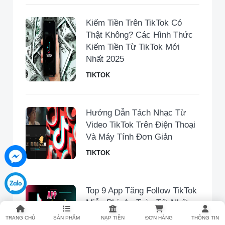
Kiếm Tiền Trên TikTok Có
Thật Không? Các Hình Thức
Kiếm Tiền Từ TikTok Mới
Nhất 2025
TIKTOK
Hướng Dẫn Tách Nhạc Từ
Video TikTok Trên Điện Thoại
Và Máy Tính Đơn Giản
TIKTOK
Top 9 App Tăng Follow TikTok
Miễn Phí, An Toàn Tốt Nhất
2025
TRANG CHỦ
SẢN PHẨM
NẠP TIỀN
ĐƠN HÀNG
THÔNG TIN