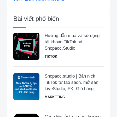
Bài viết phổ biến
Hướng dẫn mua và sử dụng
tài khoản TikTok tại
Shopacc.Studio
TIKTOK
Shopacc.studio | Bán nick
TikTok tự tạo sạch, mở sẵn
LiveStudio, PK, Giỏ hàng
MARKETING
Cách Fix lỗi truy cập thường