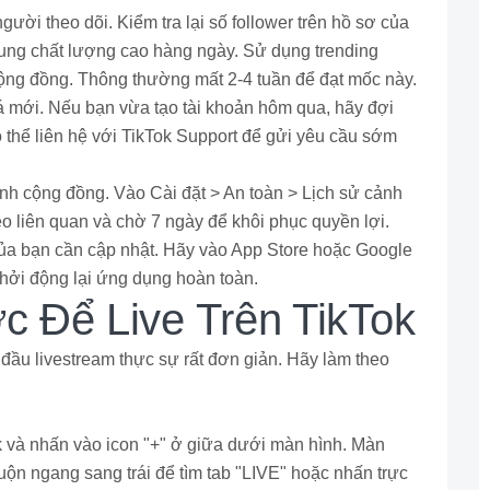
ời theo dõi. Kiểm tra lại số follower trên hồ sơ của
dung chất lượng cao hàng ngày. Sử dụng trending
cộng đồng. Thông thường mất 2-4 tuần để đạt mốc này.
á mới. Nếu bạn vừa tạo tài khoản hôm qua, hãy đợi
 thể liên hệ với TikTok Support để gửi yêu cầu sớm
nh cộng đồng. Vào Cài đặt > An toàn > Lịch sử cảnh
eo liên quan và chờ 7 ngày để khôi phục quyền lợi.
ủa bạn cần cập nhật. Hãy vào App Store hoặc Google
khởi động lại ứng dụng hoàn toàn.
 Để Live Trên TikTok
t đầu livestream thực sự rất đơn giản. Hãy làm theo
 và nhấn vào icon "+" ở giữa dưới màn hình. Màn
uộn ngang sang trái để tìm tab "LIVE" hoặc nhấn trực