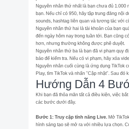
Nguyên nhân thứ nhất là bạn chưa đủ 1.000 ngư
bạn. Nếu chỉ có 950, hãy tập trung đăng nội 
sounds, hashtag liên quan và tương tác với 
Nguyên nhân thứ hai là tài khoản của bạn qu
đến ngày hôm nay trong tuần tới. Bạn cũng có
hơn, nhưng thường không được phê duyệt.
Nguyên nhân thứ ba là bạn đã vi phạm quy đị
báo để kiểm tra. Nếu có vi phạm, hãy xóa vid
Nguyên nhân cuối cùng là ứng dụng TikTok c
Play, tìm TikTok và nhấn "Cập nhật". Sau đó 
Hướng Dẫn 4 Bước
Khi bạn đã thỏa mãn tất cả điều kiện, việc bắ
các bước dưới đây.
Bước 1: Truy cập tính năng Live.
Mở TikTok
hình sáng tạo sẽ mở ra với nhiều lựa chọn. C