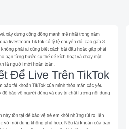
g và xây dựng cộng đồng mạnh mẽ nhất trong năm
ua livestream TikTok có tỷ lệ chuyển đổi cao gấp 3
 không phải ai cũng biết cách bắt đầu hoặc gặp phải
 cho bạn từng bước cụ thể để kích hoạt và chạy một
bạn là người mới hoàn toàn.
ết Để Live Trên TikTok
ảm bảo tài khoản TikTok của mình thỏa mãn các yêu
y để bảo vệ người dùng và duy trì chất lượng nội dung
h này tồn tại để bảo vệ trẻ em khỏi những rủi ro liên
úc với nội dung không phù hợp. Nếu tài khoản của bạn