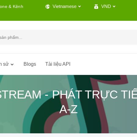
Vietnamese
VND
lone & Kênh
h sử
Blogs
Tài liệu API
TREAM - PHÁT TRỰC TIẾ
A-Z