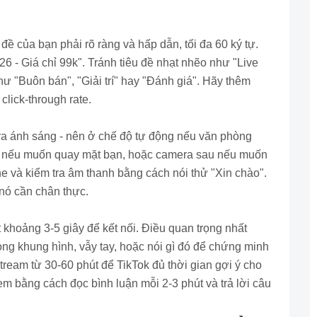
đề của bạn phải rõ ràng và hấp dẫn, tối đa 60 ký tự.
 - Giá chỉ 99k". Tránh tiêu đề nhạt nhẽo như "Live
ư "Buôn bán", "Giải trí" hay "Đánh giá". Hãy thêm
click-through rate.
tra ánh sáng - nên ở chế độ tự động nếu văn phòng
c nếu muốn quay mặt bạn, hoặc camera sau nếu muốn
e và kiểm tra âm thanh bằng cách nói thử "Xin chào".
nó cần chân thực.
t khoảng 3-5 giây để kết nối. Điều quan trọng nhất
rong khung hình, vẫy tay, hoặc nói gì đó để chứng minh
stream từ 30-60 phút để TikTok đủ thời gian gợi ý cho
m bằng cách đọc bình luận mỗi 2-3 phút và trả lời câu