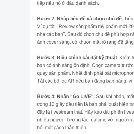
tiếp nếu nó ở đầu danh sách.
Bước 2: Nhập tiêu đề và chọn chủ đề.
Tiêu 
Ví dụ tốt: "Review sản phẩm mỹ phẩm mới 2026
nhé các bạn". Sau đó chọn chủ đề phù hợp nh
ảnh cover sáng, có khuôn mặt rõ ràng để tăng 
Bước 3: Điều chỉnh cài đặt kỹ thuật
. Kiểm 
bạn có ánh sáng ổn định. Chọn camera trướ
quay sản phẩm. Nhất định phải bật microphon
Tắt các bộ lọc AR nếu bạn đang bán hàng, vì 
Bước 4: Nhấn "Go LIVE"
. Sau khi nhấn, mấ
trong 10 giây đầu tiên là bạn phải xuất hiện t
đây là livestream thật. Hãy kéo dài phiên live
nhiều người. Tương tác realtime với người xe
hỏi một cách thân thiện.