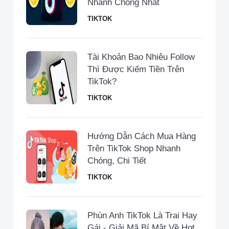
Nhanh Chóng Nhất
TIKTOK
Tài Khoản Bao Nhiêu Follow
Thì Được Kiếm Tiền Trên
TikTok?
TIKTOK
Hướng Dẫn Cách Mua Hàng
Trên TikTok Shop Nhanh
Chóng, Chi Tiết
TIKTOK
Phùn Anh TikTok Là Trai Hay
Gái - Giải Mã Bí Mật Về Hot