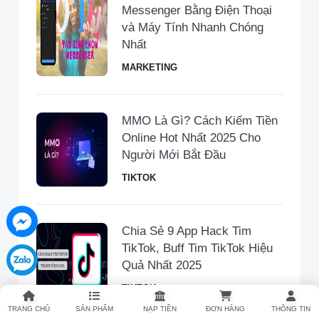
Messenger Bằng Điện Thoại
và Máy Tính Nhanh Chóng
Nhất
MARKETING
MMO Là Gì? Cách Kiếm Tiền
Online Hot Nhất 2025 Cho
Người Mới Bắt Đầu
TIKTOK
Chia Sẻ 9 App Hack Tim
TikTok, Buff Tim TikTok Hiệu
Quả Nhất 2025
TIKTOK
TRANG CHỦ
SẢN PHẨM
NẠP TIỀN
ĐƠN HÀNG
THÔNG TIN