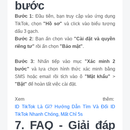
bước
Bước 1:
Đầu tiên, bạn truy cập vào ứng dụng
TikTok, chọn
"Hồ sơ"
và click vào biểu tượng
dấu 3 gạch.
Bước 2:
Bạn ấn chọn vào
"Cài đặt và quyền
riêng tư"
rồi ấn chọn
"Bảo mật"
.
Bước 3:
Nhấn tiếp vào mục
"Xác minh 2
bước"
và lựa chọn hình thức xác minh bằng
SMS hoặc email rồi tích vào ô
"Mật khẩu"
>
"Bật"
để hoàn tất việc cài đặt.
Xem thêm:
ID TikTok Là Gì? Hướng Dẫn Tìm Và Đổi ID
TikTok Nhanh Chóng, Mất Chỉ 5s
7. FAQ - Giải đáp