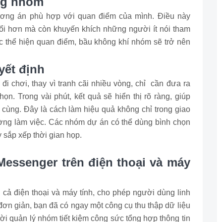
ong nhóm
ương án phù hợp với quan điểm của mình. Điều này
nổi hơn mà còn khuyến khích những người ít nói tham
c thể hiện quan điểm, bầu không khí nhóm sẽ trở nên
uyết định
i chơi, thay vì tranh cãi nhiều vòng, chỉ cần đưa ra
ọn. Trong vài phút, kết quả sẽ hiển thị rõ ràng, giúp
cùng. Đây là cách làm hiệu quả không chỉ trong giao
ường làm việc. Các nhóm dự án có thể dùng bình chọn
 sắp xếp thời gian họp.
Messenger trên điện thoại và máy
 cả điện thoại và máy tính, cho phép người dùng linh
 đơn giản, bạn đã có ngay một công cụ thu thập dữ liệu
ười quản lý nhóm tiết kiệm công sức tổng hợp thông tin