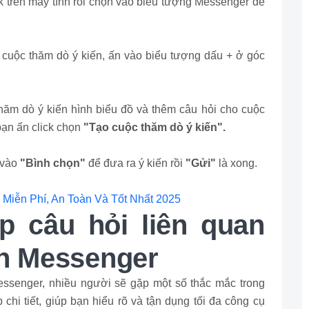
k trên máy tính rồi chọn vào biểu tượng Messenger để
cuộc thăm dò ý kiến, ấn vào biểu tượng dấu + ở góc
hăm dò ý kiến hình biểu đồ và thêm câu hỏi cho cuộc
bạn ấn click chọn
"Tạo cuộc thăm dò ý kiến".
 vào
"Bình chọn"
để đưa ra ý kiến rồi
"Gửi"
là xong.
Miễn Phí, An Toàn Và Tốt Nhất 2025
p câu hỏi liên quan
ên Messenger
essenger, nhiều người sẽ gặp một số thắc mắc trong
 chi tiết, giúp bạn hiểu rõ và tận dụng tối đa công cụ