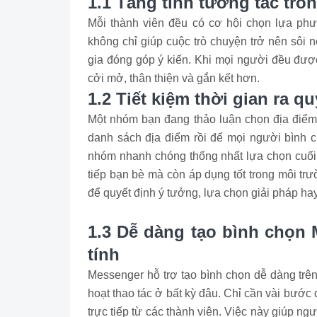
1.1 Tăng tính tương tác tr
Mỗi thành viên đều có cơ hội chọn lựa ph
không chỉ giúp cuộc trò chuyện trở nên sôi 
gia đóng góp ý kiến. Khi mọi người đều đượ
cởi mở, thân thiện và gắn kết hơn.
1.2 Tiết kiệm thời gian ra q
Một nhóm bạn đang thảo luận chọn địa điểm đ
danh sách địa điểm rồi để mọi người bình ch
nhóm nhanh chóng thống nhất lựa chọn cuối 
tiếp bạn bè mà còn áp dụng tốt trong môi tr
để quyết định ý tưởng, lựa chọn giải pháp hay
1.3 Dễ dàng tạo bình chọn 
tính
Messenger hỗ trợ tạo bình chọn dễ dàng trên
hoạt thao tác ở bất kỳ đâu. Chỉ cần vài bước
trực tiếp từ các thành viên. Việc này giúp ng