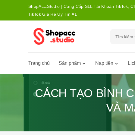
ShopAcc.Studio | Cung Cấp SLL Tài Khoản TikTok, C
TikTok Giá Rẻ Uy Tín #1
Trang chủ
Sản phẩm
Nạp tiền
Lịc
CÁCH TẠO BÌNH 
VÀ M