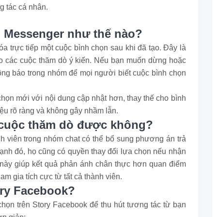
g tác cá nhân.
n Messenger như thế nào?
óa trực tiếp một cuộc bình chọn sau khi đã tạo. Đây là
ho các cuộc thăm dò ý kiến. Nếu bạn muốn dừng hoặc
hông báo trong nhóm để mọi người biết cuộc bình chọn
chọn mới với nội dung cập nhật hơn, thay thế cho bình
ệu rõ ràng và không gây nhầm lẫn.
i cuộc thăm dò được không?
ành viên trong nhóm chat có thể bổ sung phương án trả
ạnh đó, họ cũng có quyền thay đổi lựa chọn nếu nhận
này giúp kết quả phản ánh chân thực hơn quan điểm
m gia tích cực từ tất cả thành viên.
ory Facebook?
họn trên Story Facebook để thu hút tương tác từ bạn