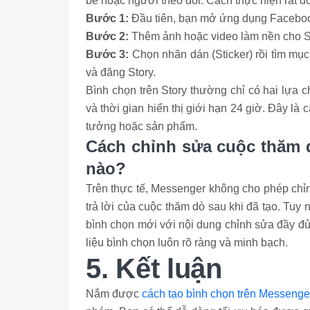
bè hoặc người theo dõi. Cách thực hiện rất đ
Bước 1:
Đầu tiên, bạn mở ứng dụng Faceboo
Bước 2:
Thêm ảnh hoặc video làm nền cho S
Bước 3:
Chọn nhãn dán (Sticker) rồi tìm mục
và đăng Story.
Bình chọn trên Story thường chỉ có hai lựa 
và thời gian hiển thị giới hạn 24 giờ. Đây là
tưởng hoặc sản phẩm.
Cách chỉnh sửa cuộc thăm d
nào?
Trên thực tế, Messenger không cho phép chỉ
trả lời của cuộc thăm dò sau khi đã tạo. Tuy 
bình chọn mới với nội dung chỉnh sửa đầy đ
liệu bình chọn luôn rõ ràng và minh bạch.
5. Kết luận
Nắm được
cách tạo bình chọn trên Messenge