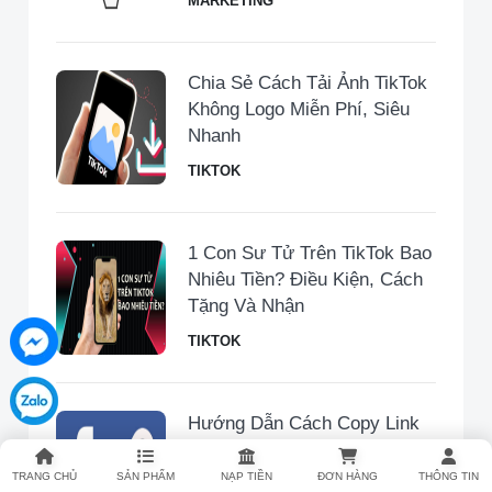
MARKETING
Chia Sẻ Cách Tải Ảnh TikTok
Không Logo Miễn Phí, Siêu
Nhanh
TIKTOK
1 Con Sư Tử Trên TikTok Bao
Nhiêu Tiền​? Điều Kiện, Cách
Tặng Và Nhận
TIKTOK
Hướng Dẫn Cách Copy Link
Facebook Trên Điện Thoại Và
Máy Tính Nhanh Gọn
TRANG CHỦ
SẢN PHẨM
NẠP TIỀN
ĐƠN HÀNG
THÔNG TIN