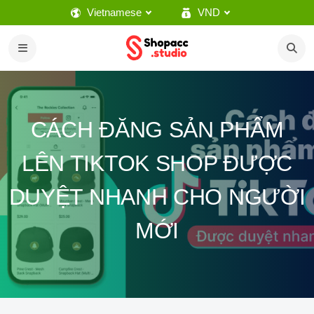
Vietnamese
VND
CÁCH ĐĂNG SẢN PHẨM
LÊN TIKTOK SHOP ĐƯỢC
DUYỆT NHANH CHO NGƯỜI
MỚI