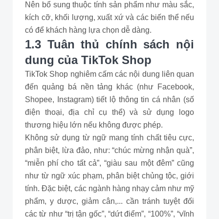
Nên bổ sung thuộc tính sản phẩm như màu sắc,
kích cỡ, khối lượng, xuất xứ và các biến thể nếu
có để khách hàng lựa chọn dễ dàng.
1.3 Tuân thủ chính sách nội
dung của TikTok Shop
TikTok Shop nghiêm cấm các nội dung liên quan
đến quảng bá nền tảng khác (như Facebook,
Shopee, Instagram) tiết lộ thông tin cá nhân (số
điện thoại, địa chỉ cụ thể) và sử dụng logo
thương hiệu lớn nếu không được phép.
Không sử dụng từ ngữ mang tính chất tiêu cực,
phân biệt, lừa đảo, như: “chúc mừng nhận quà”,
“miễn phí cho tất cả”, “giàu sau một đêm” cũng
như từ ngữ xúc phạm, phân biệt chủng tộc, giới
tính. Đặc biệt, các ngành hàng nhạy cảm như mỹ
phẩm, y dược, giảm cân,... cần tránh tuyệt đối
các từ như “trị tận gốc”, “dứt điểm”, “100%”, “vĩnh