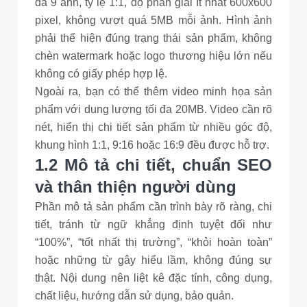
đa 9 ảnh, tỷ lệ 1:1, độ phân giải ít nhất 600x600
pixel, không vượt quá 5MB mỗi ảnh. Hình ảnh
phải thể hiện đúng trạng thái sản phẩm, không
chèn watermark hoặc logo thương hiệu lớn nếu
không có giấy phép hợp lệ.
Ngoài ra, bạn có thể thêm video minh họa sản
phẩm với dung lượng tối đa 20MB. Video cần rõ
nét, hiển thị chi tiết sản phẩm từ nhiều góc độ,
khung hình 1:1, 9:16 hoặc 16:9 đều được hỗ trợ.
1.2 Mô tả chi tiết, chuẩn SEO
và thân thiện người dùng
Phần mô tả sản phẩm cần trình bày rõ ràng, chi
tiết, tránh từ ngữ khẳng định tuyệt đối như
“100%”, “tốt nhất thị trường”, “khỏi hoàn toàn”
hoặc những từ gây hiểu lầm, không đúng sự
thật. Nội dung nên liệt kê đặc tính, công dụng,
chất liệu, hướng dẫn sử dụng, bảo quản.