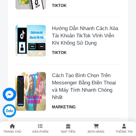
TIKTOK
Hướng Dẫn Nhanh Cách Xóa
Tài Khoản TikTok Vĩnh Viễn
Khi Không Sử Dụng
TIKTOK
Cách Tạo Bình Chọn Trên
Messenger Bằng Điện Thoại
và Máy Tính Nhanh Chóng
Nhất
MARKETING
Duet Trên Tiktok Nghĩa Là
TRANG CHỦ
SẢN PHẨM
NẠP TIỀN
ĐƠN HÀNG
THÔNG TIN