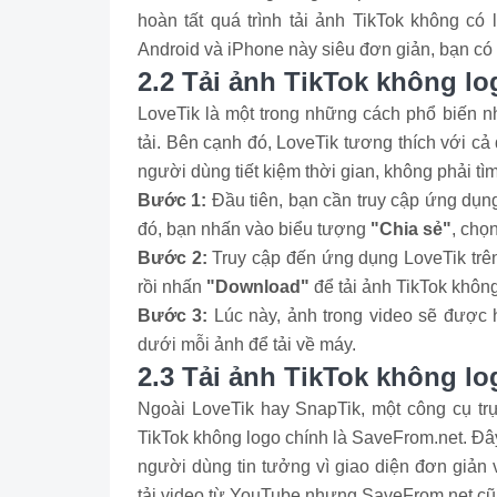
hoàn tất quá trình tải ảnh TikTok không có 
Android và iPhone này siêu đơn giản, bạn có
2.2 Tải ảnh TikTok không l
LoveTik là một trong những cách phổ biến nh
tải. Bên cạnh đó, LoveTik tương thích với cả
người dùng tiết kiệm thời gian, không phải tì
Bước 1:
Đầu tiên, bạn cần truy cập ứng dụn
đó, bạn nhấn vào biểu tượng
"Chia sẻ"
, chọ
Bước 2:
Truy cập đến ứng dụng LoveTik trên
rồi nhấn
"Download"
để tải ảnh TikTok khôn
Bước 3:
Lúc này, ảnh trong video sẽ được 
dưới mỗi ảnh để tải về máy.
2.3 Tải ảnh TikTok không l
Ngoài LoveTik hay SnapTik, một công cụ trự
TikTok không logo chính là SaveFrom.net. Đây
người dùng tin tưởng vì giao diện đơn giản 
tải video từ YouTube nhưng SaveFrom.net cũng