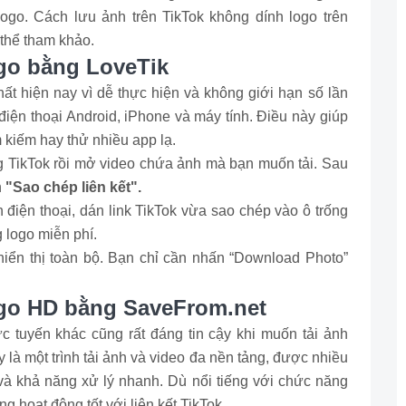
logo. Cách lưu ảnh trên TikTok không dính logo trên
 thể tham khảo.
ogo bằng LoveTik
ất hiện nay vì dễ thực hiện và không giới hạn số lần
 điện thoại Android, iPhone và máy tính. Điều này giúp
m kiếm hay thử nhiều app lạ.
g TikTok rồi mở video chứa ảnh mà bạn muốn tải. Sau
n
"Sao chép liên kết".
 điện thoại, dán link TikTok vừa sao chép vào ô trống
g logo miễn phí.
hiển thị toàn bộ. Bạn chỉ cần nhấn “Download Photo”
ogo HD bằng SaveFrom.net
c tuyến khác cũng rất đáng tin cậy khi muốn tải ảnh
 là một trình tải ảnh và video đa nền tảng, được nhiều
và khả năng xử lý nhanh. Dù nổi tiếng với chức năng
 hoạt động tốt với liên kết TikTok.