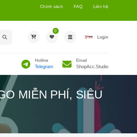
Chính sách
FAQ
Liên hệ
0
Login
Hotline
Email
Telegram
ShopAcc.Studio
O MIỄN PHÍ, SIÊU