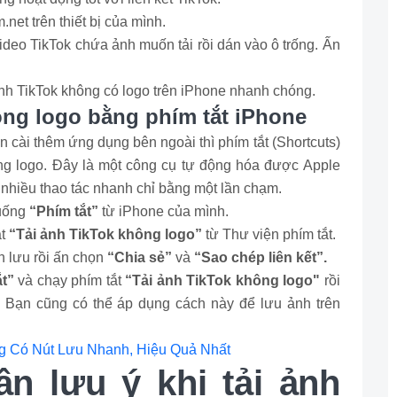
net trên thiết bị của mình.
video TikTok chứa ảnh muốn tải rồi dán vào ô trống. Ấn
ảnh TikTok không có logo trên iPhone nhanh chóng.
ông logo bằng phím tắt iPhone
ài thêm ứng dụng bên ngoài thì phím tắt (Shortcuts)
ông logo. Đây là một công cụ tự động hóa được Apple
 nhiều thao tác nhanh chỉ bằng một lần chạm.
xuống
“Phím tắt”
từ iPhone của mình.
t
“Tải ảnh TikTok không logo”
từ Thư viện phím tắt.
 lưu rồi ấn chọn
“Chia sẻ”
và
“Sao chép liên kết”.
ắt”
và chạy phím tắt
“Tải ảnh TikTok không logo"
rồi
. Bạn cũng có thể áp dụng cách này để lưu ảnh trên
g Có Nút Lưu Nhanh, Hiệu Quả Nhất
n lưu ý khi tải ảnh