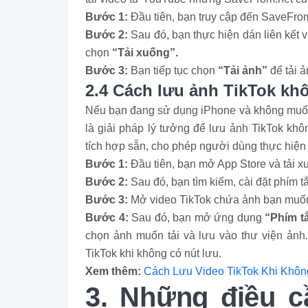
Bước 1:
Đầu tiên, bạn truy cập đến SaveFrom.
Bước 2:
Sau đó, bạn thực hiện dán liên kết 
chọn
“Tải xuống”.
Bước 3:
Bạn tiếp tục chọn
“Tải ảnh”
để tải 
2.4 Cách lưu ảnh TikTok kh
Nếu bạn đang sử dụng iPhone và không muốn c
là giải pháp lý tưởng để lưu ảnh TikTok kh
tích hợp sẵn, cho phép người dùng thực hiện
Bước 1:
Đầu tiên, bạn mở App Store và tải 
Bước 2:
Sau đó, bạn tìm kiếm, cài đặt phím tắ
Bước 3:
Mở video TikTok chứa ảnh bạn muốn
Bước 4:
Sau đó, bạn mở ứng dụng
“Phím t
chọn ảnh muốn tải và lưu vào thư viện ảnh
TikTok khi không có nút lưu.
Xem thêm:
Cách Lưu Video TikTok Khi Khôn
3. Những điều cầ