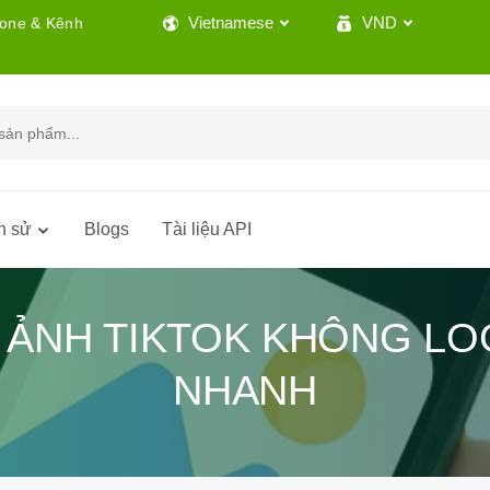
Vietnamese
VND
lone & Kênh
h sử
Blogs
Tài liệu API
I ẢNH TIKTOK KHÔNG LOG
NHANH