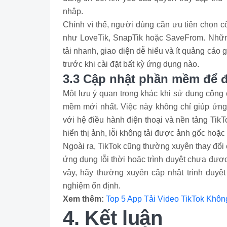
nhập.
Chính vì thế, người dùng cần ưu tiên chọn c
như LoveTik, SnapTik hoặc SaveFrom. Những
tải nhanh, giao diện dễ hiểu và ít quảng cáo 
trước khi cài đặt bất kỳ ứng dụng nào.
3.3 Cập nhật phần mềm để 
Một lưu ý quan trọng khác khi sử dụng công 
mềm mới nhất. Việc này không chỉ giúp ứng 
với hệ điều hành điện thoại và nền tảng Tik
hiển thị ảnh, lỗi không tải được ảnh gốc hoặc bị
Ngoài ra, TikTok cũng thường xuyên thay đổi 
ứng dụng lỗi thời hoặc trình duyệt chưa được
vậy, hãy thường xuyên cập nhật trình duyệt
nghiệm ổn định.
Xem thêm:
Top 5 App Tải Video TikTok Khôn
4. Kết luận