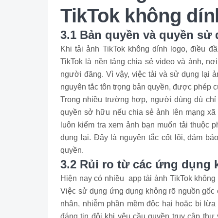
TikTok không dín
3.1 Bản quyền và quyền sử
Khi tải ảnh TikTok không dính logo, điều đ
TikTok là nền tảng chia sẻ video và ảnh, nơ
người đăng. Vì vậy, việc tải và sử dụng lại
nguyên tắc tôn trọng bản quyền, được phép c
Trong nhiều trường hợp, người dùng dù chỉ
quyền sở hữu nếu chia sẻ ảnh lên mạng xã 
luôn kiểm tra xem ảnh bạn muốn tải thuộc 
dụng lại. Đây là nguyên tắc cốt lõi, đảm bả
quyền.
3.2 Rủi ro từ các ứng dụng
Hiện nay có nhiều app tải ảnh TikTok không 
Việc sử dụng ứng dụng không rõ nguồn gốc có
nhân, nhiễm phần mềm độc hại hoặc bị lừa
đáng tin đôi khi yêu cầu quyền truy cập thư