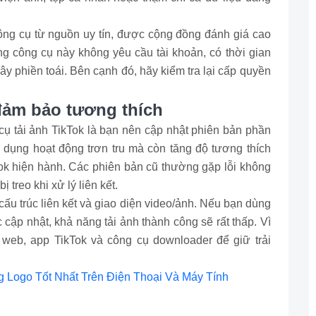
ông cụ từ nguồn uy tín, được cộng đồng đánh giá cao
 công cụ này không yêu cầu tài khoản, có thời gian
gây phiền toái. Bên cạnh đó, hãy kiểm tra lại cấp quyền
đảm bảo tương thích
cụ tải ảnh TikTok là bạn nên cập nhật phiên bản phần
dụng hoạt động trơn tru mà còn tăng độ tương thích
Tok hiện hành. Các phiên bản cũ thường gặp lỗi không
 treo khi xử lý liên kết.
cấu trúc liên kết và giao diện video/ảnh. Nếu bạn dùng
 cập nhật, khả năng tải ảnh thành công sẽ rất thấp. Vì
 web, app TikTok và công cụ downloader để giữ trải
g Logo Tốt Nhất Trên Điện Thoại Và Máy Tính