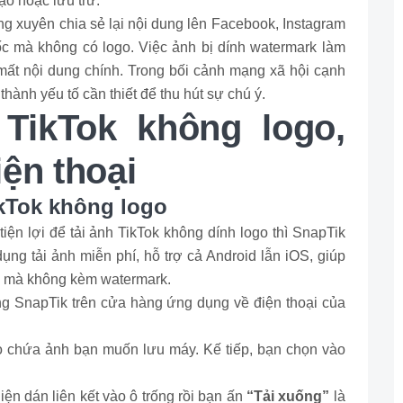
ạo hoặc lưu trữ.
ng xuyên chia sẻ lại nội dung lên Facebook, Instagram
c mà không có logo. Việc ảnh bị dính watermark làm
e mất nội dung chính. Trong bối cảnh mạng xã hội cạnh
 thành yếu tố cần thiết để thu hút sự chú ý.
 TikTok không logo,
ện thoại
ikTok không logo
ện lợi để tải ảnh TikTok không dính logo thì SnapTik
ụng tải ảnh miễn phí, hỗ trợ cả Android lẫn iOS, giúp
k mà không kèm watermark.
ụng SnapTik trên cửa hàng ứng dụng về điện thoại của
o chứa ảnh bạn muốn lưu máy. Kế tiếp, bạn chọn vào
n dán liên kết vào ô trống rồi bạn ấn
“Tải xuống”
là