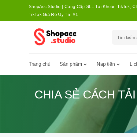
ShopAcc.Studio | Cung Cấp SLL Tài Khoản TikTok, C
TikTok Giá Rẻ Uy Tín #1
Trang chủ
Sản phẩm
Nạp tiền
Lịc
CHIA SẺ CÁCH TẢ