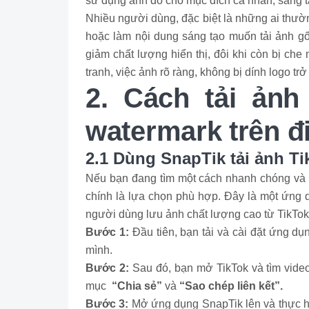
sử dụng ảnh đó cho mục đích cá nhân, sáng t
Nhiều người dùng, đặc biệt là những ai thườ
hoặc làm nội dung sáng tạo muốn tải ảnh gố
giảm chất lượng hiển thị, đôi khi còn bị ch
tranh, việc ảnh rõ ràng, không bị dính logo trở
2. Cách tải ảnh
watermark trên đi
2.1 Dùng SnapTik tải ảnh T
Nếu bạn đang tìm một cách nhanh chóng và ti
chính là lựa chọn phù hợp. Đây là một ứng d
người dùng lưu ảnh chất lượng cao từ TikTo
Bước 1:
Đầu tiên, bạn tải và cài đặt ứng d
mình.
Bước 2:
Sau đó, bạn mở TikTok và tìm vide
mục
“Chia sẻ”
và
“Sao chép liên kết”.
Bước 3:
Mở ứng dụng SnapTik lên và thực hiệ