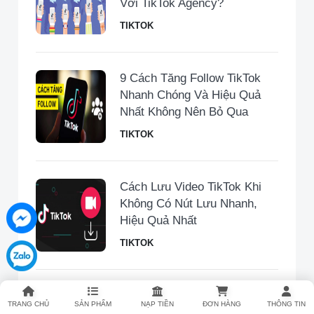
Với TikTok Agency?
TIKTOK
9 Cách Tăng Follow TikTok
Nhanh Chóng Và Hiệu Quả
Nhất Không Nên Bỏ Qua
TIKTOK
Cách Lưu Video TikTok Khi
Không Có Nút Lưu Nhanh,
Hiệu Quả Nhất
TIKTOK
Cách Đăng Nhập TikTok
TRANG CHỦ
SẢN PHẨM
NẠP TIỀN
ĐƠN HÀNG
THÔNG TIN
Trung Quốc (Douyin) Đơn