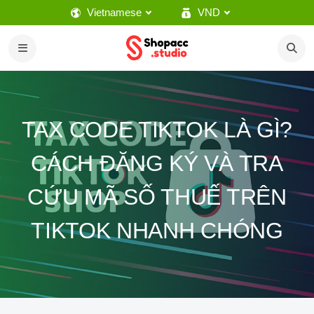
Vietnamese
VND
TAX CODE TIKTOK LÀ GÌ?
CÁCH ĐĂNG KÝ VÀ TRA
CỨU MÃ SỐ THUẾ TRÊN
TIKTOK NHANH CHÓNG