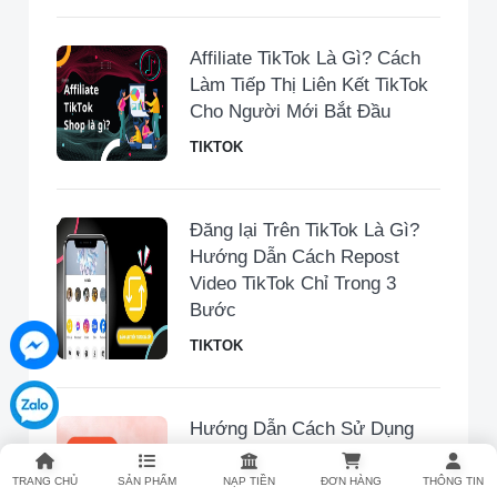
Affiliate TikTok Là Gì? Cách
Làm Tiếp Thị Liên Kết TikTok
Cho Người Mới Bắt Đầu
TIKTOK
Đăng lại Trên TikTok Là Gì?
Hướng Dẫn Cách Repost
Video TikTok Chỉ Trong 3
Bước
TIKTOK
Hướng Dẫn Cách Sử Dụng
Y2mate Tải Video Từ TikTok
Đơn Giản, Nhanh Chóng
TRANG CHỦ
SẢN PHẨM
NẠP TIỀN
ĐƠN HÀNG
THÔNG TIN