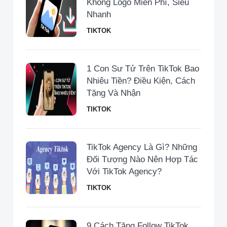
Không Logo Miễn Phí, Siêu
Nhanh
TIKTOK
1 Con Sư Tử Trên TikTok Bao
Nhiêu Tiền​? Điều Kiện, Cách
Tặng Và Nhận
TIKTOK
TikTok Agency Là Gì? Những
Đối Tượng Nào Nên Hợp Tác
Với TikTok Agency?
TIKTOK
9 Cách Tăng Follow TikTok