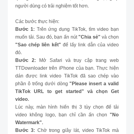
người dùng có trải nghiệm tốt hơn.
Các bước thực hiện:
Bước 1:
Trên ứng dụng TikTok, tìm video bạn
muốn tải. Sau đó, bạn ấn nút
"Chia sẻ"
và chọn
"Sao chép liên kết"
để lấy link dẫn của video
đó.
Bước 2:
Mở Safari và truy cập trang web
TTDownloader trên iPhone của bạn. Thực hiện
dán được link video TikTok đã sao chép vào
phần ô trống dưới dòng
"Please insert a valid
TikTok URL to get started" và chọn Get
video.
Lúc này, màn hình hiển thị 3 tùy chọn để tải
video không logo, bạn chỉ cần ấn chọn
"No
Watermark".
Bước 3:
Chờ trong giây lát, video TikTok mà