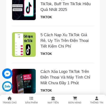
TikTok, Buff Tim TikTok Hiệu
Quả Nhất 2025
TIKTOK
5 Cách Nạp Xu TikTok Giá
Rẻ, Uy Tín Trên Điện Thoại
Tiết Kiệm Chi Phí
TIKTOK
Cách Xóa Logo TikTok Trên
Điện Thoại Và Máy Tính Chỉ
Mất Chưa Đầy 1 Phút
TIKTOK
TRANG CHỦ
SẢN PHẨM
NẠP TIỀN
ĐƠN HÀNG
THÔNG TIN