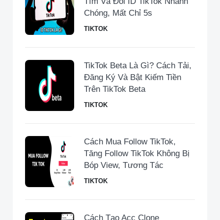
Tìm Và Đổi ID TikTok Nhanh
Chóng, Mất Chỉ 5s
TIKTOK
TikTok Beta Là Gì? Cách Tải,
Đăng Ký Và Bật Kiếm Tiền
Trên TikTok Beta
TIKTOK
Cách Mua Follow TikTok,
Tăng Follow TikTok Không Bị
Bóp View, Tương Tác
TIKTOK
Cách Tạo Acc Clone