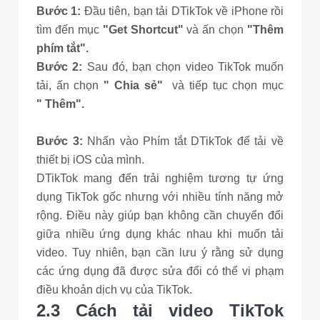
Bước 1:
Đầu tiên, bạn tải DTikTok về iPhone rồi
tìm đến mục
"Get Shortcut"
và ấn chọn
"Thêm
phím tắt".
Bước 2:
Sau đó, bạn chọn video TikTok muốn
tải, ấn chọn
" Chia sẻ"
và tiếp tục chọn mục
" Thêm".
Bước 3:
Nhấn vào Phím tắt DTikTok để tải về
thiết bị iOS của mình.
DTikTok mang đến trải nghiệm tương tự ứng
dụng TikTok gốc nhưng với nhiều tính năng mở
rộng. Điều này giúp bạn không cần chuyển đổi
giữa nhiều ứng dụng khác nhau khi muốn tải
video. Tuy nhiên, bạn cần lưu ý rằng sử dụng
các ứng dụng đã được sửa đổi có thể vi phạm
điều khoản dịch vụ của TikTok.
2.3 Cách tải video TikTok