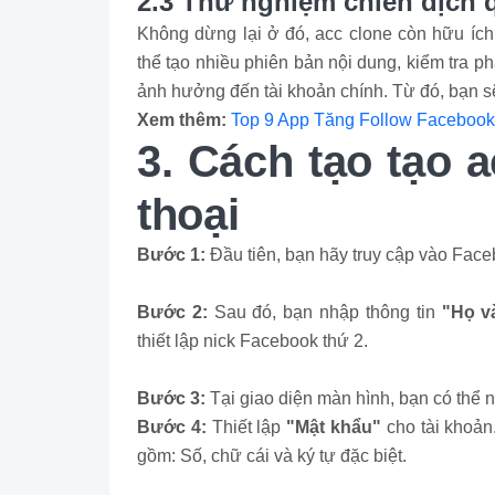
2.3 Thử nghiệm chiến dịch
Không dừng lại ở đó, acc clone còn hữu ích
thể tạo nhiều phiên bản nội dung, kiểm tra 
ảnh hưởng đến tài khoản chính. Từ đó, bạn s
Xem thêm:
Top 9 App Tăng Follow Facebook 
3. Cách tạo tạo a
thoại
Bước 1:
Đầu tiên, bạn hãy truy cập vào Fac
Bước 2:
Sau đó, bạn nhập thông tin
"Họ và
thiết lập nick Facebook thứ 2.
Bước 3:
Tại giao diện màn hình, bạn có thể 
Bước 4:
Thiết lập
"Mật khẩu"
cho tài khoản
gồm: Số, chữ cái và ký tự đặc biệt.