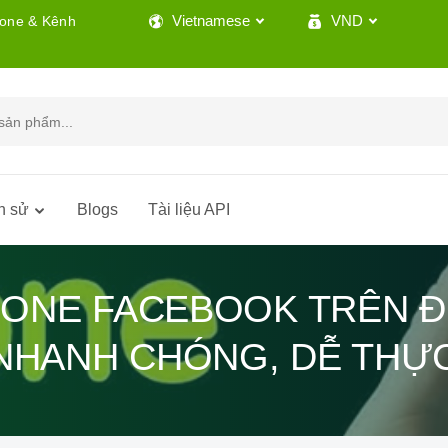
Vietnamese
VND
lone & Kênh
h sử
Blogs
Tài liệu API
ONE FACEBOOK TRÊN ĐI
 NHANH CHÓNG, DỄ THỰC