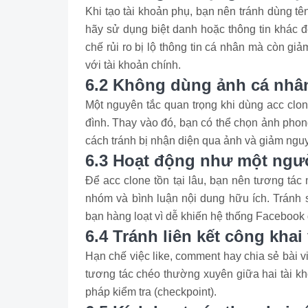
Khi tạo tài khoản phụ, bạn nên tránh dùng tên
hãy sử dụng biệt danh hoặc thông tin khác đ
chế rủi ro bị lộ thông tin cá nhân mà còn gi
với tài khoản chính.
6.2 Không dùng ảnh cá nhân
Một nguyên tắc quan trọng khi dùng acc clo
đình. Thay vào đó, bạn có thể chọn ảnh phon
cách tránh bị nhận diện qua ảnh và giảm ngu
6.3 Hoạt động như một ngườ
Để acc clone tồn tại lâu, bạn nên tương tác 
nhóm và bình luận nội dung hữu ích. Tránh s
bạn hàng loạt vì dễ khiến hệ thống Facebook 
6.4 Tránh liên kết công khai
Hạn chế việc like, comment hay chia sẻ bài v
tương tác chéo thường xuyên giữa hai tài k
pháp kiểm tra (checkpoint).