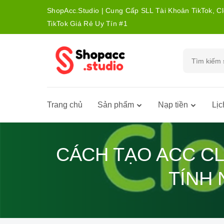
ShopAcc.Studio | Cung Cấp SLL Tài Khoản TikTok, C
TikTok Giá Rẻ Uy Tín #1
Trang chủ
Sản phẩm
Nạp tiền
Lịc
CÁCH TẠO ACC CL
TÍNH