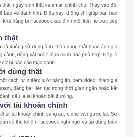
 thật, ngày sinh thật và email chính chủ. Thay vào đó,
ể bảo vệ danh tính. Điều này không chỉ giúp bạn hạn
ảm khả năng bị Facebook xác định mối liên hệ trực tiếp
 thật
ne là không sử dụng ảnh chân dung thật hoặc ảnh gia
g cảnh, động vật hoặc hình minh họa phù hợp. Đây là
y cơ bị báo cáo mạo danh.
i dùng thật
một cách tự nhiên: lướt bảng tin, xem video, tham gia
pam, đăng bài liên tục trong thời gian ngắn hoặc kết
đánh dấu là tài khoản bất thường.
 với tài khoản chính
iết từ tài khoản chính sang acc clone và ngược lại. Sự
hoản có thể khiến Facebook nghi ngờ và áp dụng biện