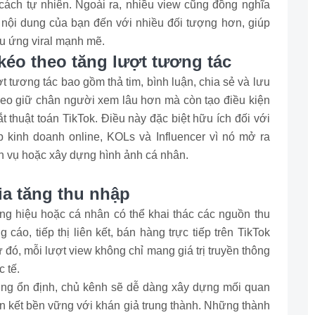
t cách tự nhiên. Ngoài ra, nhiều view cũng đồng nghĩa
ất nội dung của bạn đến với nhiều đối tượng hơn, giúp
u ứng viral mạnh mẽ.
 kéo theo tăng lượt tương tác
t tương tác bao gồm thả tim, bình luận, chia sẻ và lưu
ideo giữ chân người xem lâu hơn mà còn tạo điều kiện
 thuật toán TikTok. Điều này đặc biệt hữu ích đối với
 kinh doanh online, KOLs và Influencer vì nó mở ra
h vụ hoặc xây dựng hình ảnh cá nhân.
ia tăng thu nhập
ơng hiệu hoặc cá nhân có thể khai thác các nguồn thu
cáo, tiếp thị liên kết, bán hàng trực tiếp trên TikTok
đó, mỗi lượt view không chỉ mang giá trị truyền thông
 tế.
ởng ổn định, chủ kênh sẽ dễ dàng xây dựng mối quan
 kết bền vững với khán giả trung thành. Những thành