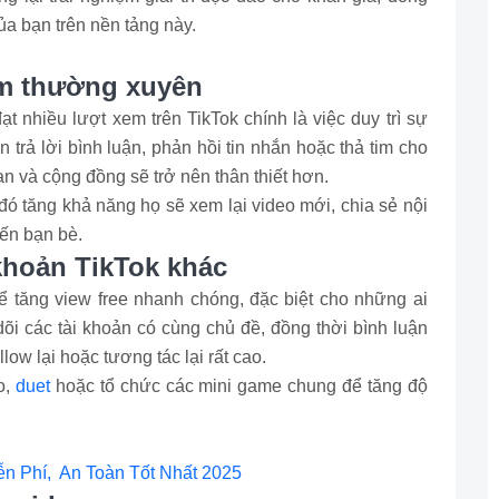
a bạn trên nền tảng này.
em thường xuyên
t nhiều lượt xem trên TikTok chính là việc duy trì sự
 trả lời bình luận, phản hồi tin nhắn hoặc thả tim cho
n và cộng đồng sẽ trở nên thân thiết hơn.
 tăng khả năng họ sẽ xem lại video mới, chia sẻ nội
đến bạn bè.
 khoản TikTok khác
ể tăng view free nhanh chóng, đặc biệt cho những ai
i các tài khoản có cùng chủ đề, đồng thời bình luận
low lại hoặc tương tác lại rất cao.
o,
duet
hoặc tổ chức các mini game chung để tăng độ
ễn Phí, An Toàn Tốt Nhất 2025