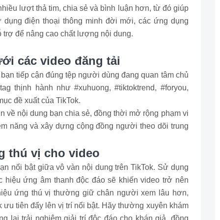
ều lượt thả tim, chia sẻ và bình luận hơn, từ đó giúp
sử dụng điện thoại thông minh đời mới, các ứng dụng
 trợ để nâng cao chất lượng nội dung.
ới các video đăng tải
a bạn tiếp cận đúng tệp người dùng đang quan tâm chủ
ag thịnh hành như #xuhuong, #tiktoktrend, #foryou,
mục đề xuất của TikTok.
hơn về nội dung bạn chia sẻ, đồng thời mở rộng phạm vi
iềm năng và xây dựng cộng đồng người theo dõi trung
 thú vị cho video
bạn nổi bật giữa vô vàn nội dung trên TikTok. Sử dụng
oặc hiệu ứng âm thanh độc đáo sẽ khiến video trở nên
hiệu ứng thú vị thường giữ chân người xem lâu hơn,
 ưu tiên đẩy lên vị trí nổi bật. Hãy thường xuyên khám
lại trải nghiệm giải trí độc đáo cho khán giả, đồng