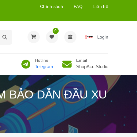
Chính sách
FAQ
Liên hệ
0
Login
Hotline
Email
Telegram
ShopAcc.Studio
ẢM BẢO DẪN ĐẦU XU