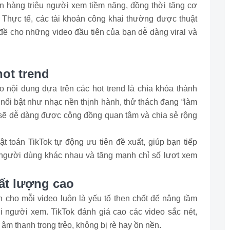
n hàng triệu người xem tiềm năng, đồng thời tăng cơ
. Thực tế, các tài khoản công khai thường được thuật
n đề cho những video đầu tiên của bạn dễ dàng viral và
hot trend
 nội dung dựa trên các hot trend là chìa khóa thành
u nổi bật như nhạc nền thịnh hành, thử thách đang “làm
sẽ dễ dàng được cộng đồng quan tâm và chia sẻ rộng
 toán TikTok tự động ưu tiên đề xuất, giúp bạn tiếp
người dùng khác nhau và tăng mạnh chỉ số lượt xem
ất lượng cao
 cho mỗi video luôn là yếu tố then chốt để nâng tầm
i người xem. TikTok đánh giá cao các video sắc nét,
m thanh trong trẻo, không bị rè hay ồn nền.