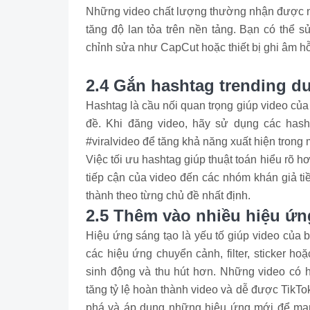
Những video chất lượng thường nhận được nhi
tăng độ lan tỏa trên nền tảng. Bạn có thể 
chỉnh sửa như CapCut hoặc thiết bị ghi âm hỗ
2.4 Gắn hashtag trending dư
Hashtag là cầu nối quan trọng giúp video củ
đề. Khi đăng video, hãy sử dụng các hasht
#viralvideo để tăng khả năng xuất hiện trong 
Việc tối ưu hashtag giúp thuật toán hiểu rõ 
tiếp cận của video đến các nhóm khán giả t
thành theo từng chủ đề nhất định.
2.5 Thêm vào nhiều hiệu ứng
Hiệu ứng sáng tạo là yếu tố giúp video của 
các hiệu ứng chuyển cảnh, filter, sticker h
sinh động và thu hút hơn. Những video có 
tăng tỷ lệ hoàn thành video và dễ được TikTok
phá và áp dụng những hiệu ứng mới để mang 