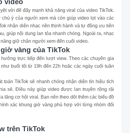
o video
ệt vời để đẩy mạnh khả năng viral của video TikTok.
ự chú ý của người xem mà còn giúp video lọt vào các
ok nhận diện nhạc nền thịnh hành và tự động ưu tiên
, giúp nội dung lan tỏa nhanh chóng. Ngoài ra, nhạc
hả năng giữ chân người xem đến cuối video.
 giờ vàng của TikTok
 hưởng trực tiếp đến lượt view. Theo các chuyên gia
g như buổi tối từ 19h đến 22h hoặc các ngày cuối tuần
t toán TikTok sẽ nhanh chóng nhận diện tín hiệu tích
ia sẻ. Điều này giúp video được lan truyền rộng rãi
a tăng cơ hội viral. Bạn nên theo dõi thêm các biểu đồ
 chính xác khung giờ vàng phù hợp với từng nhóm đối
w trên TikTok