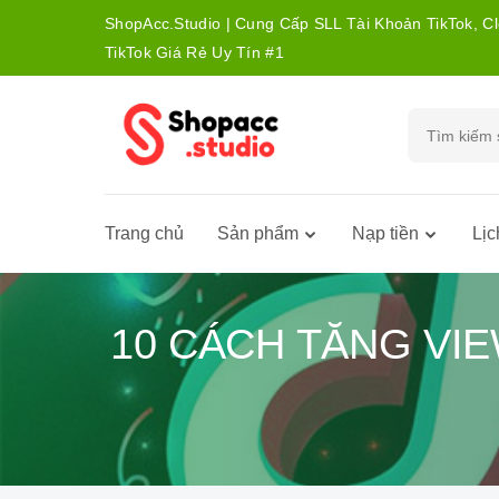
ShopAcc.Studio | Cung Cấp SLL Tài Khoản TikTok, C
TikTok Giá Rẻ Uy Tín #1
Trang chủ
Sản phẩm
Nạp tiền
Lịc
10 CÁCH TĂNG VIE