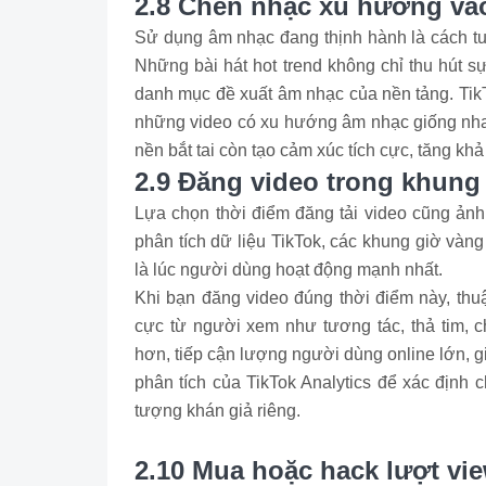
2.8 Chèn nhạc xu hướng và
Sử dụng âm nhạc đang thịnh hành là cách tuy
Những bài hát hot trend không chỉ thu hút s
danh mục đề xuất âm nhạc của nền tảng. TikT
những video có xu hướng âm nhạc giống nhau
nền bắt tai còn tạo cảm xúc tích cực, tăng k
2.9 Đăng video trong khung
Lựa chọn thời điểm đăng tải video cũng ảnh
phân tích dữ liệu TikTok, các khung giờ vàn
là lúc người dùng hoạt động mạnh nhất.
Khi bạn đăng video đúng thời điểm này, thuậ
cực từ người xem như tương tác, thả tim, ch
hơn, tiếp cận lượng người dùng online lớn, gi
phân tích của TikTok Analytics để xác định
tượng khán giả riêng.
2.10 Mua hoặc hack lượt vie