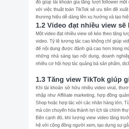
đó giúp tài khoản gia tăng lượt follower mộ
với việc thuật toán TikTok sẽ ưu tiên đề xu
thương hiệu dễ dàng lên xu hướng và tạo hiệ
1.2 Video đạt nhiều view sẽ
Một video đạt nhiều view sẽ kéo theo tăng lượ
video. Tỷ lệ tương tác cao không chỉ giúp v
để nội dung được đánh giá cao hơn trong mắt
những nhà sáng tạo nội dung, doanh nghiệp
nhiều cơ hội hợp tác quảng bá sản phẩm, dịc
1.3 Tăng view TikTok giúp g
Khi tài khoản sở hữu nhiều video viral, thư
nhập như Affiliate marketing, hợp đồng quảng 
Shop hoặc hợp tác với các nhãn hàng lớn. Từ 
mà còn chuyển hóa thành lợi ích tài chính thực
Bên cạnh đó, khi lượng view video tăng trư
hệ với cộng đồng người xem, tạo dựng sự gắn