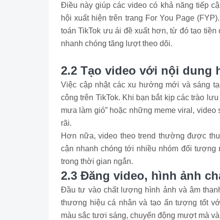
Điều này giúp các video có khả năng tiếp cậ
hội xuất hiện trên trang For You Page (FYP)
toán TikTok ưu ái đề xuất hơn, từ đó tạo tiề
nhanh chóng tăng lượt theo dõi.
2.2 Tạo video với nội dung 
Việc cập nhật các xu hướng mới và sáng tạo
công trên TikTok. Khi bạn bắt kịp các trào lư
mưa làm gió” hoặc những meme viral, video 
rãi.
Hơn nữa, video theo trend thường được thuật
cận nhanh chóng tới nhiều nhóm đối tượng 
trong thời gian ngắn.
2.3 Đăng video, hình ảnh ch
Đầu tư vào chất lượng hình ảnh và âm thanh
thương hiệu cá nhân và tạo ấn tượng tốt vớ
màu sắc tươi sáng, chuyển động mượt mà và â