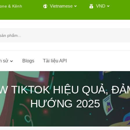
Vietnamese
VND
lone & Kênh
h sử
Blogs
Tài liệu API
W TIKTOK HIỆU QUẢ, Đ
HƯỚNG 2025