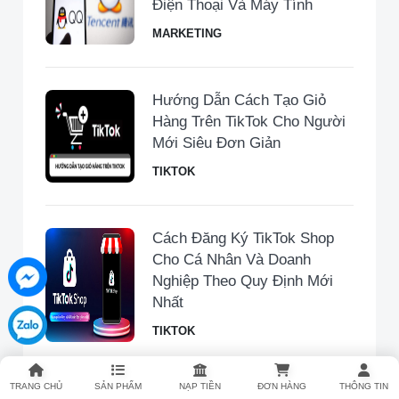
Điện Thoại Và Máy Tính
MARKETING
Hướng Dẫn Cách Tạo Giỏ
Hàng Trên TikTok Cho Người
Mới Siêu Đơn Giản
TIKTOK
Cách Đăng Ký TikTok Shop
Cho Cá Nhân Và Doanh
Nghiệp Theo Quy Định Mới
Nhất
TIKTOK
TRANG CHỦ
SẢN PHẨM
NẠP TIỀN
ĐƠN HÀNG
THÔNG TIN
Tax Code TikTok Là Gì? Cách