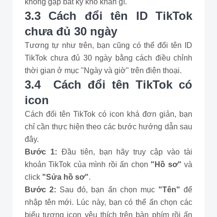
không gặp bất kỳ khó khăn gì.
3.3 Cách đổi tên ID TikTok
chưa đủ 30 ngày
Tương tự như trên, bạn cũng có thể đổi tên ID
TikTok chưa đủ 30 ngày bằng cách điều chỉnh
thời gian ở mục "Ngày và giờ" trên điện thoại.
3.4 Cách đổi tên TikTok có
icon
Cách đổi tên TikTok có icon khá đơn giản, bạn
chỉ cần thực hiện theo các bước hướng dẫn sau
đây.
Bước 1:
Đầu tiên, bạn hãy truy cập vào tài
khoản TikTok của mình rồi ấn chọn
"Hồ sơ"
và
click
"Sửa hồ sơ"
.
Bước 2:
Sau đó, bạn ấn chọn mục
"Tên"
để
nhập tên mới. Lúc này, bạn có thể ấn chọn các
biểu tượng icon yêu thích trên bàn phím rồi ấn