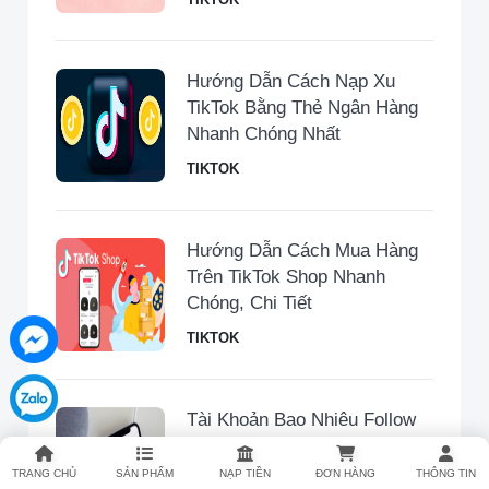
Hướng Dẫn Cách Nạp Xu
TikTok Bằng Thẻ Ngân Hàng
Nhanh Chóng Nhất
TIKTOK
Hướng Dẫn Cách Mua Hàng
Trên TikTok Shop Nhanh
Chóng, Chi Tiết
TIKTOK
Tài Khoản Bao Nhiêu Follow
Thì Được Kiếm Tiền Trên
TikTok?
TRANG CHỦ
SẢN PHẨM
NẠP TIỀN
ĐƠN HÀNG
THÔNG TIN