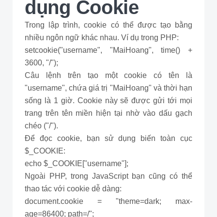
dụng Cookie
Trong lập trình, cookie có thể được tạo bằng
nhiều ngôn ngữ khác nhau. Ví dụ trong PHP:
setcookie("username", "MaiHoang", time() +
3600, "/");
Câu lệnh trên tạo một cookie có tên là
"username", chứa giá trị "MaiHoang" và thời hạn
sống là 1 giờ. Cookie này sẽ được gửi tới mọi
trang trên tên miền hiện tại nhờ vào dấu gạch
chéo ("/").
Để đọc cookie, bạn sử dụng biến toàn cục
$_COOKIE:
echo $_COOKIE["username"];
Ngoài PHP, trong JavaScript bạn cũng có thể
thao tác với cookie dễ dàng:
document.cookie = "theme=dark; max-
age=86400; path=/";