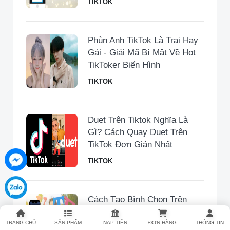
TIKTOK
Phùn Anh TikTok Là Trai Hay
Gái - Giải Mã Bí Mật Về Hot
TikToker Biến Hình
TIKTOK
Duet Trên Tiktok Nghĩa Là
Gì? Cách Quay Duet Trên
TikTok Đơn Giản Nhất
TIKTOK
Cách Tạo Bình Chọn Trên
Messenger Bằng Điện Thoại
và Máy Tính Nhanh Chóng
TRANG CHỦ
SẢN PHẨM
NẠP TIỀN
ĐƠN HÀNG
THÔNG TIN