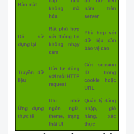
cắp nếu
do dữ liệu
Bảo mật
không mã
nằm trên
hóa
server
Rất phù hợp
Phù hợp với
Dễ sử
với thông tin
dữ liệu cần
dụng lại
không nhạy
bảo vệ cao
cảm
Gửi session
Gửi tự động
Truyền dữ
ID trong
với mỗi HTTP
liệu
cookie hoặc
request
URL
Ghi nhớ
Quản lý đăng
Ứng dụng
ngôn ngữ,
nhập, giỏ
thực tế
theme, trạng
hàng, xác
thái UI
thực