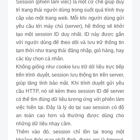
Session (phiên làm việc) là một cơ chế giúp duy
trì trạng thái người dùng trong suốt quá trình truy
cập vào một trang web. Mỗi khi người dùng gửi
yêu cầu tới máy chủ (server), hệ thống sẽ khởi
tạo một session ID duy nhất. ID này được gắn
với người dùng để theo dõi và lưu trữ thông tin
tạm thời như trạng thái đăng nhập, giỏ hàng, hay
các tùy chọn cá nhân.
Không giống như cookie lưu trữ dữ liệu trực tiếp
trên trình duyệt, session lưu thông tin trên server,
giúp tăng tính bảo mật. Khi trình duyệt gửi yêu
cầu HTTP, nó sẽ kèm theo session ID để server
có thể tìm đúng dữ liệu tương ứng với phiên làm
việc hiện tại. Đây là lý do tại sao session có độ
an toàn cao hơn và thường được dùng cho
những dữ liệu nhạy cảm.
Thêm vào đó, session chỉ tồn tại trong một
khoảng thời gian nhất định, được gọi là timeout.