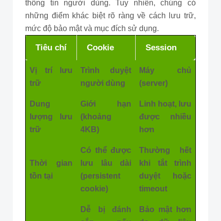
thông tin người dùng. Tuy nhiên, chúng có
những điểm khác biệt rõ ràng về cách lưu trữ,
mức độ bảo mật và mục đích sử dụng.
Tiêu chí
Cookie
Session
Vị trí lưu
Trình duyệt
Máy chủ
trữ
người dùng
(server)
Dung
Giới hạn
Linh hoạt, lưu
lượng lưu
(khoảng
được nhiều
trữ
4KB)
hơn
Có thể được
Thường hết
Thời gian
lưu lâu dài
khi tắt trình
tồn tại
(persistent
duyệt hoặc
cookie)
timeout
Dễ bị đánh
Bảo mật hơn