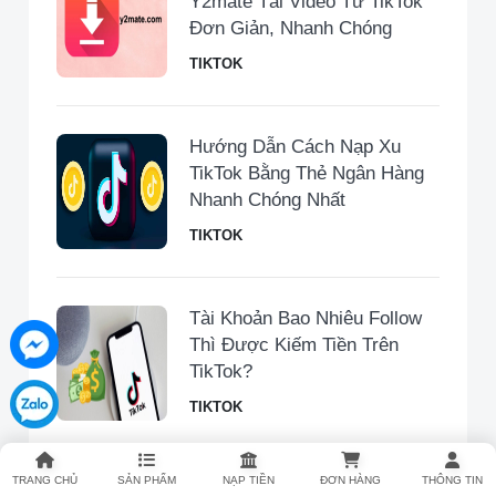
Y2mate Tải Video Từ TikTok
Đơn Giản, Nhanh Chóng
TIKTOK
Hướng Dẫn Cách Nạp Xu
TikTok Bằng Thẻ Ngân Hàng
Nhanh Chóng Nhất
TIKTOK
Tài Khoản Bao Nhiêu Follow
Thì Được Kiếm Tiền Trên
TikTok?
TIKTOK
TRANG CHỦ
SẢN PHẨM
NẠP TIỀN
ĐƠN HÀNG
THÔNG TIN
Hướng Dẫn Cách Mua Hàng