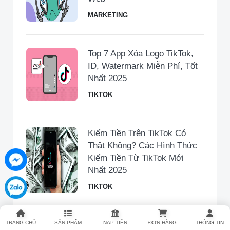
MARKETING
Top 7 App Xóa Logo TikTok,
ID, Watermark Miễn Phí, Tốt
Nhất 2025
TIKTOK
Kiếm Tiền Trên TikTok Có
Thật Không? Các Hình Thức
Kiếm Tiền Từ TikTok Mới
Nhất 2025
TIKTOK
TRANG CHỦ
SẢN PHẨM
NẠP TIỀN
ĐƠN HÀNG
THÔNG TIN
Hướng Dẫn Tách Nhạc Từ