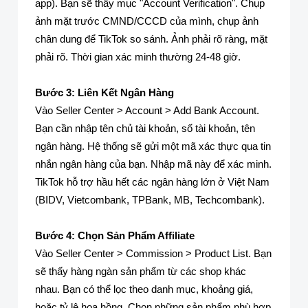
app). Bạn sẽ thấy mục "Account Verification". Chụp
ảnh mặt trước CMND/CCCD của mình, chụp ảnh
chân dung để TikTok so sánh. Ảnh phải rõ ràng, mặt
phải rõ. Thời gian xác minh thường 24-48 giờ.
Bước 3: Liên Kết Ngân Hàng
Vào Seller Center > Account > Add Bank Account.
Bạn cần nhập tên chủ tài khoản, số tài khoản, tên
ngân hàng. Hệ thống sẽ gửi một mã xác thực qua tin
nhắn ngân hàng của bạn. Nhập mã này để xác minh.
TikTok hỗ trợ hầu hết các ngân hàng lớn ở Việt Nam
(BIDV, Vietcombank, TPBank, MB, Techcombank).
Bước 4: Chọn Sản Phẩm Affiliate
Vào Seller Center > Commission > Product List. Bạn
sẽ thấy hàng ngàn sản phẩm từ các shop khác
nhau. Bạn có thể lọc theo danh mục, khoảng giá,
hoặc tỷ lệ hoa hồng. Chọn những sản phẩm phù hợp