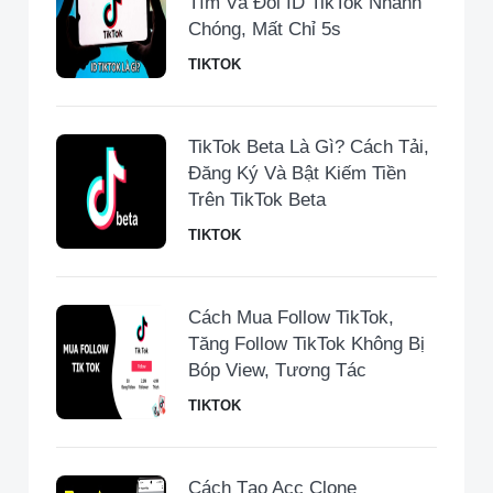
Tìm Và Đổi ID TikTok Nhanh
Chóng, Mất Chỉ 5s
TIKTOK
TikTok Beta Là Gì? Cách Tải,
Đăng Ký Và Bật Kiếm Tiền
Trên TikTok Beta
TIKTOK
Cách Mua Follow TikTok,
Tăng Follow TikTok Không Bị
Bóp View, Tương Tác
TIKTOK
Cách Tạo Acc Clone