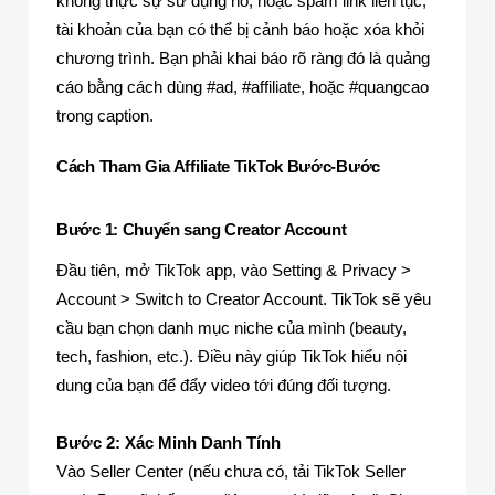
không thực sự sử dụng nó, hoặc spam link liên tục,
tài khoản của bạn có thể bị cảnh báo hoặc xóa khỏi
chương trình. Bạn phải khai báo rõ ràng đó là quảng
cáo bằng cách dùng #ad, #affiliate, hoặc #quangcao
trong caption.
Cách Tham Gia Affiliate TikTok Bước-Bước
Bước 1: Chuyển sang Creator Account
Đầu tiên, mở TikTok app, vào Setting & Privacy >
Account > Switch to Creator Account. TikTok sẽ yêu
cầu bạn chọn danh mục niche của mình (beauty,
tech, fashion, etc.). Điều này giúp TikTok hiểu nội
dung của bạn để đẩy video tới đúng đối tượng.
Bước 2: Xác Minh Danh Tính
Vào Seller Center (nếu chưa có, tải TikTok Seller