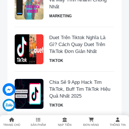
Nhất
MARKETING
Duet Trên Tiktok Nghĩa Là
Gì? Cách Quay Duet Trên
TikTok Đơn Giản Nhất
TIKTOK
Chia Sẻ 9 App Hack Tim
TikTok, Buff Tim TikTok Hiệu
Quả Nhất 2025
TIKTOK
TRANG CHỦ
SẢN PHẨM
NẠP TIỀN
ĐƠN HÀNG
THÔNG TIN
MMO Là Gì? Cách Kiếm Tiền