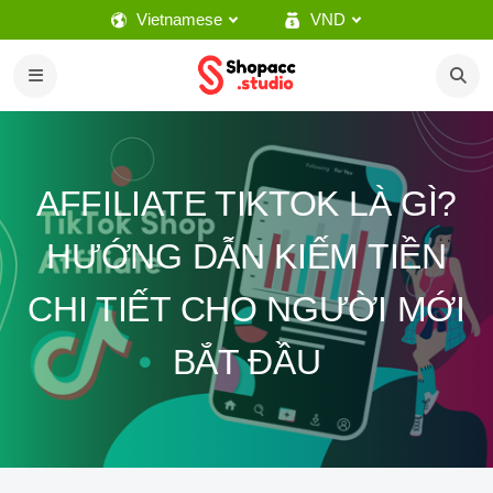
Vietnamese
VND
AFFILIATE TIKTOK LÀ GÌ?
HƯỚNG DẪN KIẾM TIỀN
CHI TIẾT CHO NGƯỜI MỚI
BẮT ĐẦU