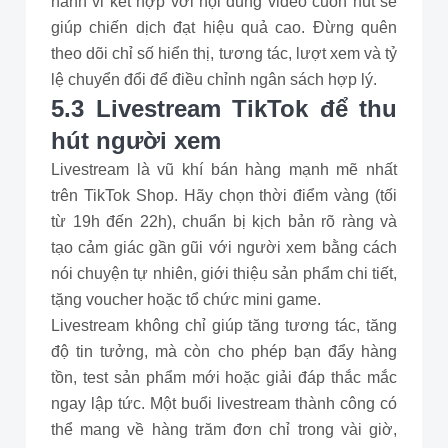
hành vi kết hợp với nội dung video cuốn hút sẽ
giúp chiến dịch đạt hiệu quả cao. Đừng quên
theo dõi chỉ số hiển thị, tương tác, lượt xem và tỷ
lệ chuyển đổi để điều chỉnh ngân sách hợp lý.
5.3 Livestream TikTok để thu
hút người xem
Livestream là vũ khí bán hàng mạnh mẽ nhất
trên TikTok Shop. Hãy chọn thời điểm vàng (tối
từ 19h đến 22h), chuẩn bị kịch bản rõ ràng và
tạo cảm giác gần gũi với người xem bằng cách
nói chuyện tự nhiên, giới thiệu sản phẩm chi tiết,
tặng voucher hoặc tổ chức mini game.
Livestream không chỉ giúp tăng tương tác, tăng
độ tin tưởng, mà còn cho phép bạn đẩy hàng
tồn, test sản phẩm mới hoặc giải đáp thắc mắc
ngay lập tức. Một buổi livestream thành công có
thể mang về hàng trăm đơn chỉ trong vài giờ,