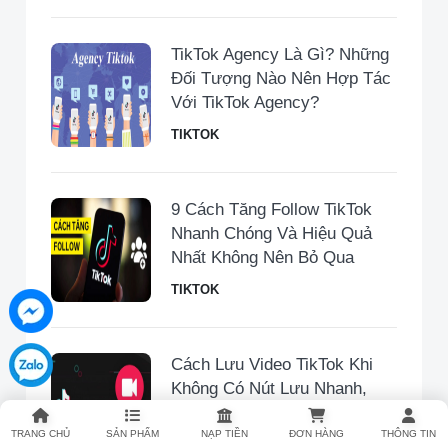
TikTok Agency Là Gì? Những
Đối Tượng Nào Nên Hợp Tác
Với TikTok Agency?
TIKTOK
9 Cách Tăng Follow TikTok
Nhanh Chóng Và Hiệu Quả
Nhất Không Nên Bỏ Qua
TIKTOK
Cách Lưu Video TikTok Khi
Không Có Nút Lưu Nhanh,
Hiệu Quả Nhất
TRANG CHỦ
SẢN PHẨM
NẠP TIỀN
ĐƠN HÀNG
THÔNG TIN
TIKTOK