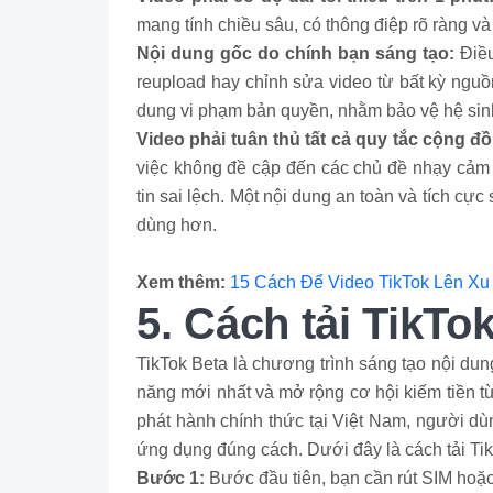
mang tính chiều sâu, có thông điệp rõ ràng và 
Nội dung gốc do chính bạn sáng tạo:
Điề
reupload hay chỉnh sửa video từ bất kỳ nguồn
dung vi phạm bản quyền, nhằm bảo vệ hệ sinh
Video phải tuân thủ tất cả quy tắc cộng đ
việc không đề cập đến các chủ đề nhạy cảm 
tin sai lệch. Một nội dung an toàn và tích cự
dùng hơn.
Xem thêm:
15 Cách Để Video TikTok Lên X
5. Cách tải TikTo
TikTok Beta là chương trình sáng tạo nội dun
năng mới nhất và mở rộng cơ hội kiếm tiền t
phát hành chính thức tại Việt Nam, người dù
ứng dụng đúng cách. Dưới đây là cách tải Ti
Bước 1:
Bước đầu tiên, bạn cần rút SIM hoặc