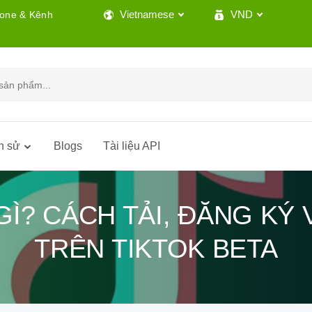
Vietnamese
VND
lone & Kênh
h sử
Blogs
Tài liệu API
GÌ? CÁCH TẢI, ĐĂNG KÝ 
TRÊN TIKTOK BETA