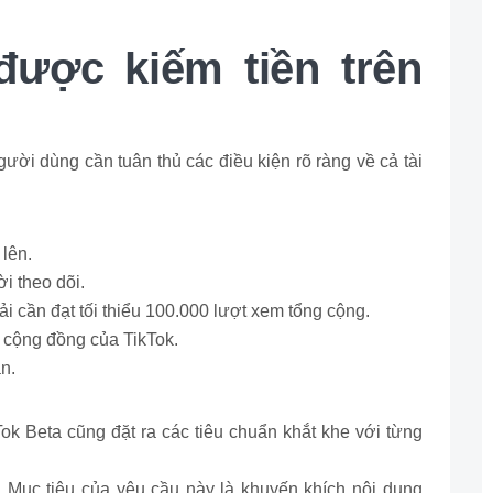
được kiếm tiền trên
gười dùng cần tuân thủ các điều kiện rõ ràng về cả tài
 lên.
ời theo dõi.
ải cần đạt tối thiểu 100.000 lượt xem tổng cộng.
 cộng đồng của TikTok.
n.
Tok Beta cũng đặt ra các tiêu chuẩn khắt khe với từng
:
Mục tiêu của yêu cầu này là khuyến khích nội dung