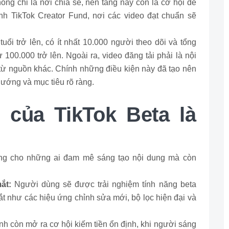
ông chỉ là nơi chia sẻ, nền tảng này còn là cơ hội để
nh TikTok Creator Fund, nơi các video đạt chuẩn sẽ
uổi trở lên, có ít nhất 10.000 người theo dõi và tổng
 100.000 trở lên. Ngoài ra, video đăng tải phải là nội
từ nguồn khác. Chính những điều kiện này đã tạo nên
ướng và mục tiêu rõ ràng.
 của TikTok Beta là
ưởng cho những ai đam mê sáng tạo nội dung mà còn
mắt:
Người dùng sẽ được trải nghiệm tính năng beta
ắt như các hiệu ứng chỉnh sửa mới, bộ lọc hiện đại và
nh còn mở ra cơ hội kiếm tiền ổn định, khi người sáng