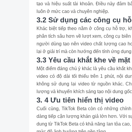
tạo và hiệu suất tài khoản. Điều này đảm b
luôn ở mức cao và chuyên nghiệp.
3.2 Sử dụng các công cụ hỗ
Khác biệt tiếp theo nằm ở công cụ hỗ trợ, k
phân tích sâu hơn về lượt xem, công cụ biên
người dùng tạo nên video chất lượng cao hơ
lại ở giải trí mà còn hướng đến tính ứng dụng v
3.3 Yêu cầu khắt khe về mặt
Một điểm đáng chú ý khác là yêu cầu khắt k
video có độ dài tối thiểu trên 1 phút, nội 
không sử dụng lại video từ nguồn khác. Chí
lượng và khuyến khích sáng tạo nội dung gốc
3. 4 Ưu tiên hiển thị video
Cuối cùng, TikTok Beta còn có những chính 
dàng tiếp cận lượng khán giả lớn hơn. Với sự
dung từ TikTok Beta có khả năng lan tỏa cao,
mức độ ảnh hưởng trên nền tảng.