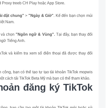
 Proxy treeb CH Play hoặc App Store.
ài đặt chung"
>
"Ngày & Giờ"
. Kế đến bạn chọn múi
Việt Nam.
và chọn
"Ngôn ngữ & Vùng".
Tại đây, bạn thay đổi
 ngữ Tiếng Anh.
ok và kiểm tra xem số điện thoại đã được thay đổi
h công, bạn có thể tạo tự tạo tài khoản TikTok mopwis
ột cách tải TikTok Beta Mỹ mà bạn có thể tham khảo.
khoản đăng ký TikTok
 công, bạn cần tạo một tài khoản TikTok mới hoặc sử