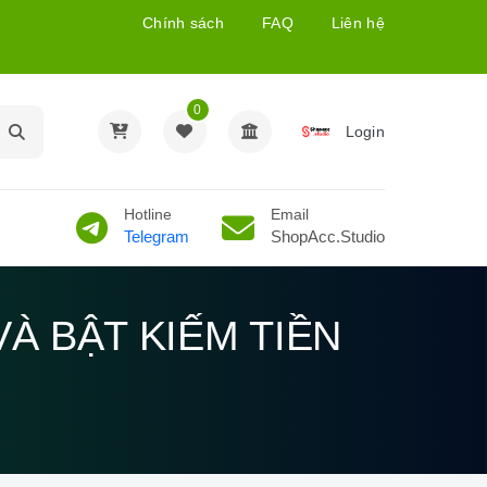
Chính sách
FAQ
Liên hệ
0
Login
Hotline
Email
Telegram
ShopAcc.Studio
VÀ BẬT KIẾM TIỀN