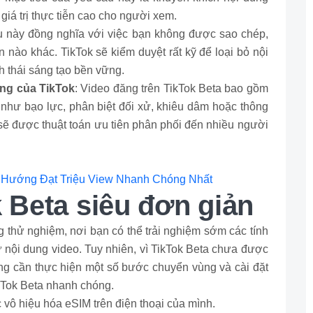
giá trị thực tiễn cao cho người xem.
u này đồng nghĩa với việc bạn không được sao chép,
 nào khác. TikTok sẽ kiểm duyệt rất kỹ để loại bỏ nội
 thái sáng tạo bền vững.
ồng của TikTok
: Video đăng trên TikTok Beta bao gồm
như bạo lực, phân biệt đối xử, khiêu dâm hoặc thông
c sẽ được thuật toán ưu tiên phân phối đến nhiều người
u Hướng Đạt Triệu View Nhanh Chóng Nhất
k Beta siêu đơn giản
g thử nghiệm, nơi bạn có thể trải nghiệm sớm các tính
ừ nội dung video. Tuy nhiên, vì TikTok Beta chưa được
ng cần thực hiện một số bước chuyển vùng và cài đặt
kTok Beta nhanh chóng.
 vô hiệu hóa eSIM trên điện thoại của mình.