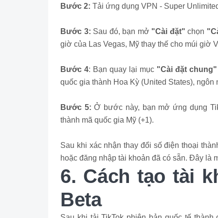
Bước 2:
Tải ứng dụng VPN - Super Unlimited
Bước 3:
Sau đó, bạn mở
"Cài đặt"
chọn
"C
giờ của Las Vegas, Mỹ thay thế cho múi giờ 
Bước 4
: Bạn quay lại mục
"Cài đặt chung"
quốc gia thành Hoa Kỳ (United States), ngôn
Bước 5:
Ở bước này, bạn mở ứng dụng TikT
thành mã quốc gia Mỹ (+1).
Sau khi xác nhận thay đổi số điện thoại thàn
hoặc đăng nhập tài khoản đã có sẵn. Đây là m
6. Cách tạo tài 
Beta
Sau khi tải TikTok phiên bản quốc tế thành