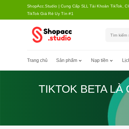
ShopAcc.Studio | Cung Cấp SLL Tài Khoản TikTok, C
TikTok Giá Rẻ Uy Tín #1
Trang chủ
Sản phẩm
Nạp tiền
Lịc
TIKTOK BETA LÀ 