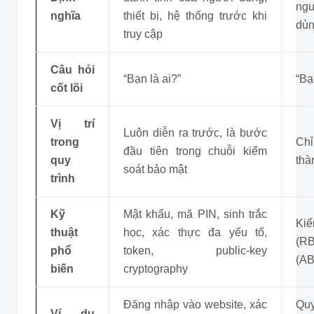
ng
nghĩa
thiết bị, hệ thống trước khi
dùn
truy cập
Câu hỏi
“Bạn là ai?”
“Bạ
cốt lõi
Vị trí
Luôn diễn ra trước, là bước
trong
Chỉ
đầu tiên trong chuỗi kiểm
quy
thà
soát bảo mật
trình
Kỹ
Mật khẩu, mã PIN, sinh trắc
Ki
thuật
học, xác thực đa yếu tố,
(RB
phổ
token, public-key
(AB
biến
cryptography
Đăng nhập vào website, xác
Qu
Ví dụ