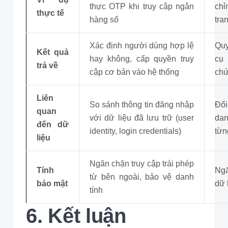
thực OTP khi truy cập ngân
chỉ
thực tế
hàng số
tra
Xác định người dùng hợp lệ
Quy
Kết quả
hay không, cấp quyền truy
cụ 
trả về
cập cơ bản vào hệ thống
chứ
Liên
So sánh thông tin đăng nhập
Đối
quan
với dữ liệu đã lưu trữ (user
dan
đến dữ
identity, login credentials)
từn
liệu
Ngăn chặn truy cập trái phép
Tính
Ngă
từ bên ngoài, bảo vệ danh
bảo mật
dữ 
tính
6. Kết luận