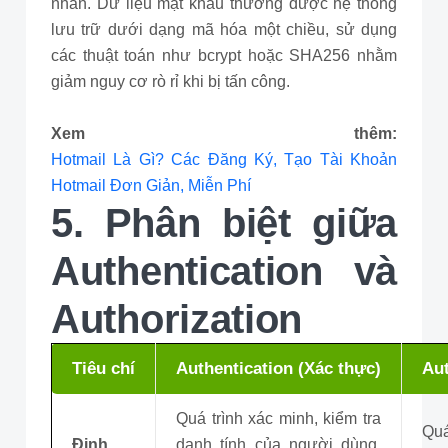
nhân. Dữ liệu mật khẩu thường được hệ thống
lưu trữ dưới dạng mã hóa một chiều, sử dụng
các thuật toán như bcrypt hoặc SHA256 nhằm
giảm nguy cơ rò rỉ khi bị tấn công.
Xem thêm:
Hotmail Là Gì? Các Đăng Ký, Tạo Tài Khoản
Hotmail Đơn Giản, Miễn Phí
5. Phân biệt giữa
Authentication và
Authorization
Tiêu chí
Authentication (Xác thực)
Aut
Quá trình xác minh, kiểm tra
Quá
Định
danh tính của người dùng,