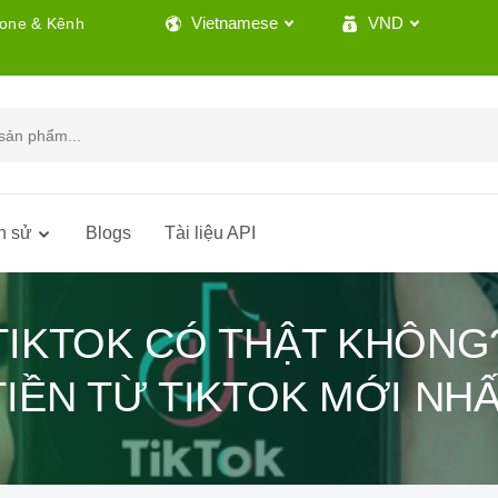
Vietnamese
VND
lone & Kênh
h sử
Blogs
Tài liệu API
 TIKTOK CÓ THẬT KHÔNG
TIỀN TỪ TIKTOK MỚI NHẤ