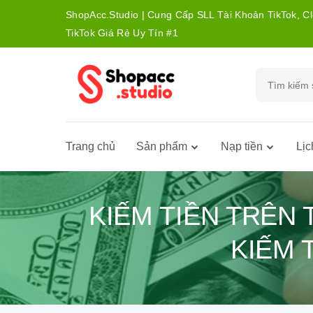
ShopAcc.Studio | Cung Cấp SLL Tài Khoản TikTok, C
TikTok Giá Rẻ Uy Tín #1
Trang chủ
Sản phẩm
Nạp tiền
Lịc
KIẾM TIỀN TRÊN
KIẾM 