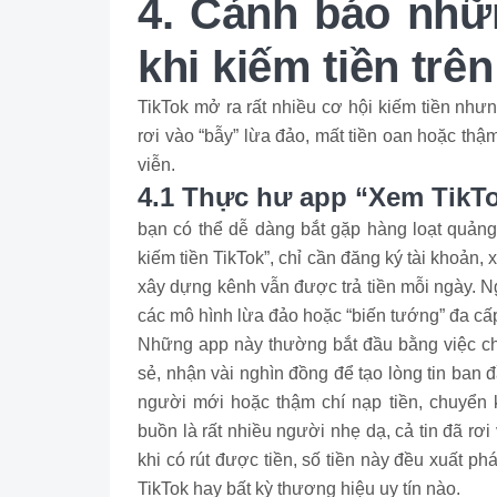
4. Cảnh báo nhữn
khi kiếm tiền trê
TikTok mở ra rất nhiều cơ hội kiếm tiền như
rơi vào “bẫy” lừa đảo, mất tiền oan hoặc thậm
viễn.
4.1 Thực hư app “Xem TikTo
bạn có thể dễ dàng bắt gặp hàng loạt quảng 
kiếm tiền TikTok”, chỉ cần đăng ký tài khoản,
xây dựng kênh vẫn được trả tiền mỗi ngày. N
các mô hình lừa đảo hoặc “biến tướng” đa cấ
Những app này thường bắt đầu bằng việc ch
sẻ, nhận vài nghìn đồng để tạo lòng tin ban
người mới hoặc thậm chí nạp tiền, chuyển 
buồn là rất nhiều người nhẹ dạ, cả tin đã rơi
khi có rút được tiền, số tiền này đều xuất p
TikTok hay bất kỳ thương hiệu uy tín nào.