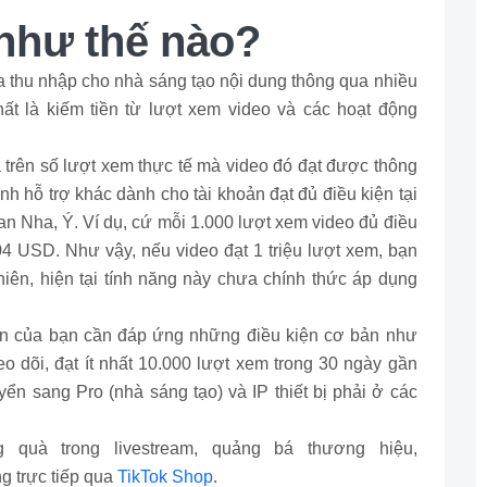
n như thế nào?
ra thu nhập cho nhà sáng tạo nội dung thông qua nhiều
ất là kiếm tiền từ lượt xem video và các hoạt động
a trên số lượt xem thực tế mà video đó đạt được thông
h hỗ trợ khác dành cho tài khoản đạt đủ điều kiện tại
n Nha, Ý. Ví dụ, cứ mỗi 1.000 lượt xem video đủ điều
4 USD. Như vậy, nếu video đạt 1 triệu lượt xem, bạn
ên, hiện tại tính năng này chưa chính thức áp dụng
hoản của bạn cần đáp ứng những điều kiện cơ bản như
eo dõi, đạt ít nhất 10.000 lượt xem trong 30 ngày gần
uyển sang Pro (nhà sáng tạo) và IP thiết bị phải ở các
 quà trong livestream, quảng bá thương hiệu,
g trực tiếp qua
TikTok Shop
.