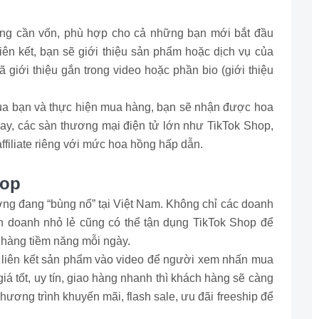
không cần vốn, phù hợp cho cả những bạn mới bắt đầu
liên kết, bạn sẽ giới thiệu sản phẩm hoặc dịch vụ của
giới thiệu gắn trong video hoặc phần bio (giới thiệu
của bạn và thực hiện mua hàng, bạn sẽ nhận được hoa
ay, các sàn thương mại điện tử lớn như TikTok Shop,
filiate riêng với mức hoa hồng hấp dẫn.
hop
ướng đang “bùng nổ” tại Việt Nam. Không chỉ các doanh
h doanh nhỏ lẻ cũng có thể tận dụng TikTok Shop để
 hàng tiềm năng mỗi ngày.
à liên kết sản phẩm vào video để người xem nhấn mua
á tốt, uy tín, giao hàng nhanh thì khách hàng sẽ càng
chương trình khuyến mãi, flash sale, ưu đãi freeship để