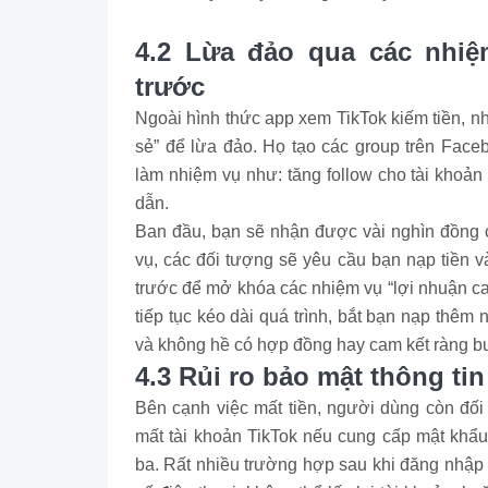
4.2 Lừa đảo qua các nhiệm
trước
Ngoài hình thức app xem TikTok kiếm tiền, nhi
sẻ” để lừa đảo. Họ tạo các group trên Face
làm nhiệm vụ như: tăng follow cho tài khoản
dẫn.
Ban đầu, bạn sẽ nhận được vài nghìn đồng c
vụ, các đối tượng sẽ yêu cầu bạn nạp tiền v
trước để mở khóa các nhiệm vụ “lợi nhuận cao
tiếp tục kéo dài quá trình, bắt bạn nạp thêm 
và không hề có hợp đồng hay cam kết ràng buộ
4.3 Rủi ro bảo mật thông tin
Bên cạnh việc mất tiền, người dùng còn đối
mất tài khoản TikTok nếu cung cấp mật khẩ
ba. Rất nhiều trường hợp sau khi đăng nhập 