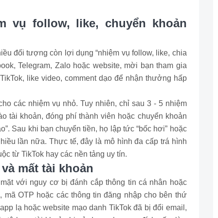
 vụ follow, like, chuyển khoản
ều đối tượng còn lợi dụng “nhiệm vụ follow, like, chia
book, Telegram, Zalo hoặc website, mời bạn tham gia
 TikTok, like video, comment dạo để nhận thưởng hấp
ho các nhiệm vụ nhỏ. Tuy nhiên, chỉ sau 3 - 5 nhiệm
ào tài khoản, đóng phí thành viên hoặc chuyển khoản
”. Sau khi bạn chuyển tiền, họ lập tức “bốc hơi” hoặc
nhiều lần nữa. Thực tế, đây là mô hình đa cấp trá hình
c từ TikTok hay các nền tảng uy tín.
 và mất tài khoản
 mặt với nguy cơ bị đánh cắp thông tin cá nhân hoặc
u, mã OTP hoặc các thông tin đăng nhập cho bên thứ
app lạ hoặc website mạo danh TikTok đã bị đổi email,