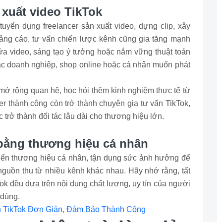
 xuất video TikTok
tuyển dụng freelancer sản xuất video, dựng clip, xây
uảng cáo, tư vấn chiến lược kênh cũng gia tăng mạnh
a video, sáng tạo ý tưởng hoặc nắm vững thuật toán
các doanh nghiệp, shop online hoặc cá nhân muốn phát
mở rộng quan hệ, học hỏi thêm kinh nghiệm thực tế từ
r thành công còn trở thành chuyên gia tư vấn TikTok,
rở thành đối tác lâu dài cho thương hiệu lớn.
 bằng thương hiệu cá nhân
iển thương hiệu cá nhân, tận dụng sức ảnh hưởng để
nguồn thu từ nhiều kênh khác nhau. Hãy nhớ rằng, tất
Tok đều dựa trên nội dung chất lượng, uy tín của người
 dùng.
n TikTok Đơn Giản, Đảm Bảo Thành Công