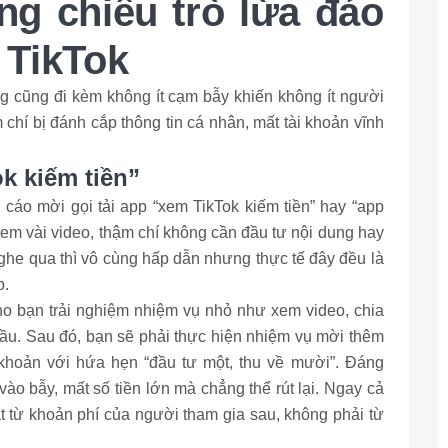
g chiêu trò lừa đảo
n TikTok
ng cũng đi kèm không ít cạm bẫy khiến không ít người
 chí bị đánh cắp thông tin cá nhân, mất tài khoản vĩnh
k kiếm tiền”
cáo mời gọi tải app “xem TikTok kiếm tiền” hay “app
 xem vài video, thậm chí không cần đầu tư nội dung hay
ghe qua thì vô cùng hấp dẫn nhưng thực tế đây đều là
p.
o bạn trải nghiệm nhiệm vụ nhỏ như xem video, chia
 đầu. Sau đó, bạn sẽ phải thực hiện nhiệm vụ mời thêm
khoản với hứa hẹn “đầu tư một, thu về mười”. Đáng
 vào bẫy, mất số tiền lớn mà chẳng thể rút lại. Ngay cả
hát từ khoản phí của người tham gia sau, không phải từ