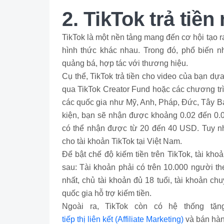
2. TikTok trả tiề
TikTok là một nền tảng mang đến cơ hội tạo 
hình thức khác nhau. Trong đó, phổ biến nh
quảng bá, hợp tác với thương hiệu.
Cụ thể, TikTok trả tiền cho video của bạn dự
qua TikTok Creator Fund hoặc các chương trìn
các quốc gia như Mỹ, Anh, Pháp, Đức, Tây Ba
kiện, bạn sẽ nhận được khoảng 0.02 đến 0.0
có thể nhận được từ 20 đến 40 USD. Tuy nhi
cho tài khoản TikTok tại Việt Nam.
Để bật chế độ kiếm tiền trên TikTok, tài k
sau: Tài khoản phải có trên 10.000 người th
nhất, chủ tài khoản đủ 18 tuổi, tài khoản ch
quốc gia hỗ trợ kiếm tiền.
Ngoài ra, TikTok còn có hệ thống tặng
tiếp thị liên kết (Affiliate Marketing)
và bán hàn