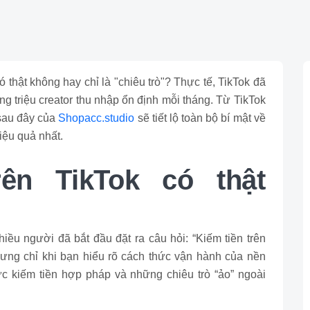
 thật không hay chỉ là "chiêu trò"? Thực tế, TikTok đã
ng triệu creator thu nhập ổn định mỗi tháng. Từ TikTok
 sau đây của
Shopacc.studio
sẽ tiết lộ toàn bộ bí mật về
iệu quả nhất.
rên TikTok có thật
hiều người đã bắt đầu đặt ra câu hỏi: “Kiếm tiền trên
 nhưng chỉ khi bạn hiểu rõ cách thức vận hành của nền
ức kiếm tiền hợp pháp và những chiêu trò “ảo” ngoài