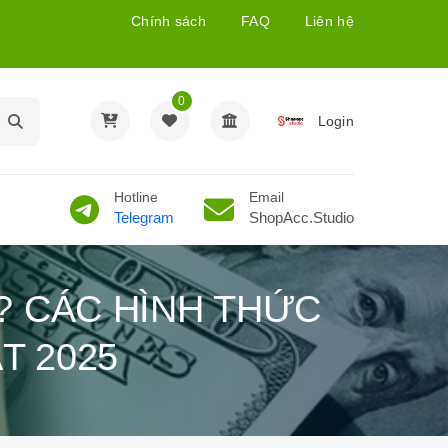
Chính sách
FAQ
Liên hệ
0
Login
Hotline
Email
Telegram
ShopAcc.Studio
? CÁC HÌNH THỨC
T 2025