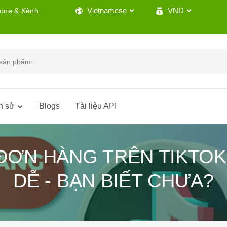
Vietnamese
VND
lone & Kênh
h sử
Blogs
Tài liệu API
 ĐƠN HÀNG TRÊN TIKTO
DỄ - BẠN BIẾT CHƯA?