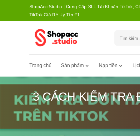
ShopAcc.Studio | Cung Cấp SLL Tài Khoản TikTok, C
TikTok Giá Rẻ Uy Tín #1
Trang chủ
Sản phẩm
Nạp tiền
Lịc
3 CÁCH KIỂM TRA