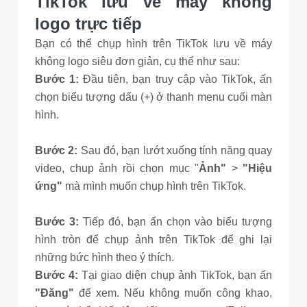
TikTok lưu về máy không
logo trực tiếp
Bạn có thể chụp hình trên TikTok lưu về máy
không logo siêu đơn giản, cụ thể như sau:
Bước 1:
Đầu tiên, bạn truy cập vào TikTok, ấn
chọn biểu tượng dấu (+) ở thanh menu cuối màn
hình.
Bước 2:
Sau đó, bạn lướt xuống tính năng quay
video, chup ảnh rồi chọn mục "
Ảnh"
>
"Hiệu
ứng"
mà mình muốn chụp hình trên TikTok.
Bước 3:
Tiếp đó, bạn ấn chọn vào biểu tượng
hình tròn để chụp ảnh trên TikTok để ghi lại
những bức hình theo ý thích.
Bước 4:
Tại giao diện chụp ảnh TikTok, bạn ấn
"Đăng"
để xem. Nếu không muốn công khao,