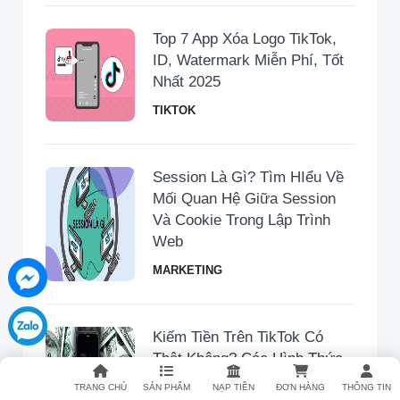
Top 7 App Xóa Logo TikTok,
ID, Watermark Miễn Phí, Tốt
Nhất 2025
TIKTOK
Session Là Gì? Tìm HIểu Về
Mối Quan Hệ Giữa Session
Và Cookie Trong Lập Trình
Web
MARKETING
Kiếm Tiền Trên TikTok Có
Thật Không? Các Hình Thức
Kiếm Tiền Từ TikTok Mới
TRANG CHỦ
SẢN PHẨM
NẠP TIỀN
ĐƠN HÀNG
THÔNG TIN