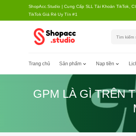
ShopAcc.Studio | Cung Cấp SLL Tài Khoản TikTok, C
TikTok Giá Rẻ Uy Tín #1
Trang chủ
Sản phẩm
Nạp tiền
Lịc
GPM LÀ GÌ TRÊN 