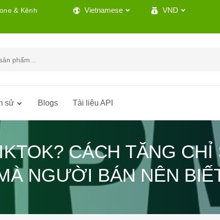
Vietnamese
VND
lone & Kênh
h sử
Blogs
Tài liệu API
TIKTOK? CÁCH TĂNG CHỈ
MÀ NGƯỜI BÁN NÊN BIẾ