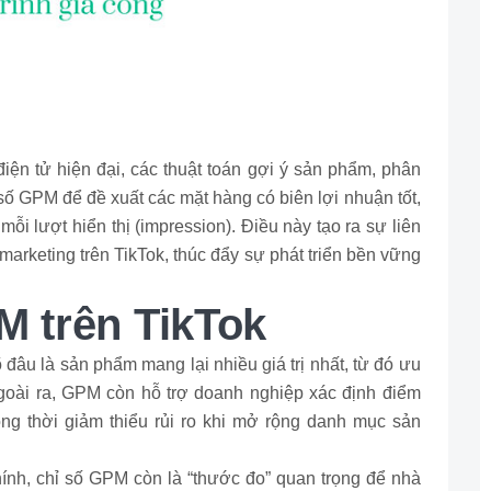
điện tử hiện đại, các thuật toán gợi ý sản phẩm, phân
số GPM để đề xuất các mặt hàng có biên lợi nhuận tốt,
ỗi lượt hiển thị (impression). Điều này tạo ra sự liên
 marketing trên TikTok, thúc đẩy sự phát triển bền vững
M trên TikTok
đâu là sản phẩm mang lại nhiều giá trị nhất, từ đó ưu
goài ra, GPM còn hỗ trợ doanh nghiệp xác định điểm
ồng thời giảm thiểu rủi ro khi mở rộng danh mục sản
ính, chỉ số GPM còn là “thước đo” quan trọng để nhà