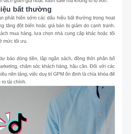
ến dịch giảm giá hoặc flash sale mà không lo lỗ vốn.
hiệu bất thường
bạn phát hiện sớm các dấu hiệu bất thường trong hoạt
g tăng đột biến hoặc giá bán bị giảm do cạnh tranh.
sách mua hàng, lựa chọn nhà cung cấp khác hoặc tối
ở mức tối ưu.
dự báo dòng tiền, lập ngân sách, đồng thời phân bổ
rketing, chăm sóc khách hàng, hậu cần. Đối với các
ều nền tảng, việc duy trì GPM ổn định là chìa khóa để
ro tài chính.