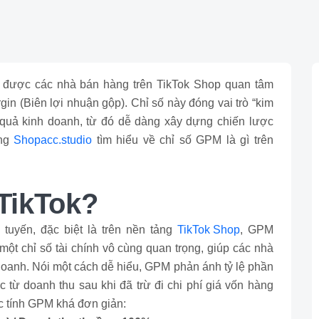
ôn được các nhà bán hàng trên TikTok Shop quan tâm
gin (Biên lợi nhuận gộp). Chỉ số này đóng vai trò “kim
 quả kinh doanh, từ đó dễ dàng xây dựng chiến lược
ùng
Shopacc.studio
tìm hiểu về chỉ số GPM là gì trên
 TikTok?
 tuyến, đặc biệt là trên nền tảng
TikTok Shop
, GPM
 một chỉ số tài chính vô cùng quan trọng, giúp các nhà
oanh. Nói một cách dễ hiểu, GPM phản ánh tỷ lệ phần
từ doanh thu sau khi đã trừ đi chi phí giá vốn hàng
 tính GPM khá đơn giản: