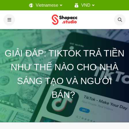
Vietnamese
VND
GIẢI ĐÁP: TIKTOK TRẢ TIỀN
NHƯ THẾ NÀO CHO NHÀ
SÁNG TẠO VÀ NGƯỜI
BÁN?