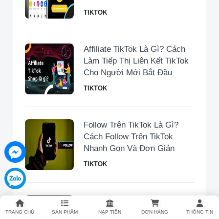
TIKTOK
Affiliate TikTok Là Gì? Cách
Làm Tiếp Thị Liên Kết TikTok
Cho Người Mới Bắt Đầu
TIKTOK
Follow Trên TikTok Là Gì?
Cách Follow Trên TikTok
Nhanh Gọn Và Đơn Giản
TIKTOK
Top 10 Bản Nhạc Trend
TikTok Hay, Hot Và Được Sử
TRANG CHỦ
SẢN PHẨM
NẠP TIỀN
ĐƠN HÀNG
THÔNG TIN